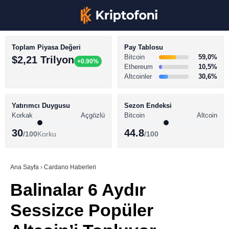
Toplam Piyasa Değeri
Pay Tablosu
Bitcoin
59,0%
$2,21 Trilyon
+0.90%
Ethereum
10,5%
Altcoinler
30,6%
KRİPTO PARA HABERLERİ
Facebook
BİTCOİN HABERLERİ
Yatırımcı Duygusu
Sezon Endeksi
Korkak
Açgözlü
Bitcoin
Altcoin
ALTCOİN HABERLERİ
30
44.8
/100
Korku
/100
AKADEMİ
Instagram
SÖZLÜK
Ana Sayfa
›
Cardano Haberleri
Balinalar 6 Aydır
Youtube
Sessizce Popüler
TikTok