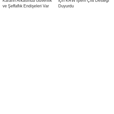
Kararın Arkasında Güvenlik
İçin KRW İşlem Çifti Desteği
ve Şeffaflık Endişeleri Var
Duyurdu