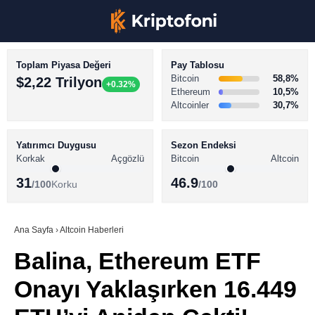
Toplam Piyasa Değeri
Pay Tablosu
Bitcoin
58,8%
$2,22 Trilyon
+0.32%
Ethereum
10,5%
Altcoinler
30,7%
KRİPTO PARA HABERLERİ
Facebook
BİTCOİN HABERLERİ
Yatırımcı Duygusu
Sezon Endeksi
Korkak
Açgözlü
Bitcoin
Altcoin
ALTCOİN HABERLERİ
31
46.9
/100
Korku
/100
AKADEMİ
Instagram
SÖZLÜK
Ana Sayfa
›
Altcoin Haberleri
Balina, Ethereum ETF
Youtube
Onayı Yaklaşırken 16.449
TikTok