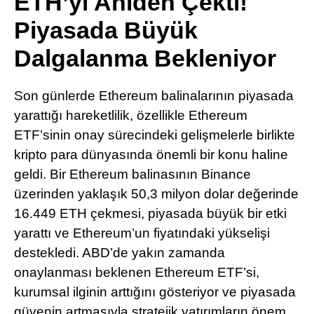
ETH’yi Aniden Çekti!
Pinterest
Piyasada Büyük
Dalgalanma Bekleniyor
LinkedIn
Son günlerde Ethereum balinalarının piyasada
Telegram
yarattığı hareketlilik, özellikle Ethereum
ETF’sinin onay sürecindeki gelişmelerle birlikte
kripto para dünyasında önemli bir konu haline
geldi. Bir Ethereum balinasının Binance
üzerinden yaklaşık 50,3 milyon dolar değerinde
16.449 ETH çekmesi, piyasada büyük bir etki
yarattı ve Ethereum’un fiyatındaki yükselişi
destekledi. ABD’de yakın zamanda
onaylanması beklenen Ethereum ETF’si,
kurumsal ilginin arttığını gösteriyor ve piyasada
güvenin artmasıyla stratejik yatırımların önem