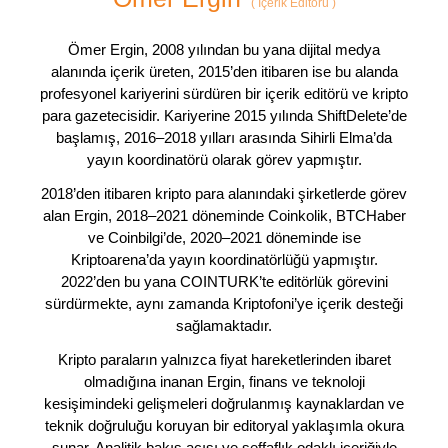
(
İçerik Editörü
)
Ömer Ergin, 2008 yılından bu yana dijital medya
alanında içerik üreten, 2015’den itibaren ise bu alanda
profesyonel kariyerini sürdüren bir içerik editörü ve kripto
para gazetecisidir. Kariyerine 2015 yılında ShiftDelete’de
başlamış, 2016–2018 yılları arasında Sihirli Elma’da
yayın koordinatörü olarak görev yapmıştır.
2018’den itibaren kripto para alanındaki şirketlerde görev
alan Ergin, 2018–2021 döneminde Coinkolik, BTCHaber
ve Coinbilgi’de, 2020–2021 döneminde ise
Kriptoarena’da yayın koordinatörlüğü yapmıştır.
2022’den bu yana COINTURK’te editörlük görevini
sürdürmekte, aynı zamanda Kriptofoni’ye içerik desteği
sağlamaktadır.
Kripto paraların yalnızca fiyat hareketlerinden ibaret
olmadığına inanan Ergin, finans ve teknoloji
kesişimindeki gelişmeleri doğrulanmış kaynaklardan ve
teknik doğruluğu koruyan bir editoryal yaklaşımla okura
sunar. Analitik bakış açısı ve şeffaflık odaklı içeriğiyle