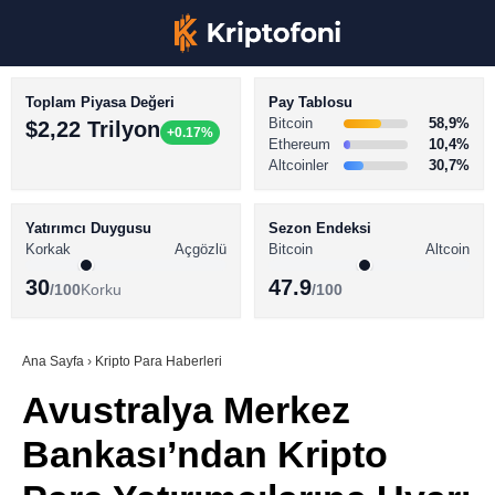
Toplam Piyasa Değeri
Pay Tablosu
Bitcoin
58,9%
$2,22 Trilyon
+0.17%
Ethereum
10,4%
Altcoinler
30,7%
KRİPTO PARA HABERLERİ
Facebook
BİTCOİN HABERLERİ
Yatırımcı Duygusu
Sezon Endeksi
Korkak
Açgözlü
Bitcoin
Altcoin
ALTCOİN HABERLERİ
30
47.9
/100
Korku
/100
AKADEMİ
Instagram
SÖZLÜK
Ana Sayfa
›
Kripto Para Haberleri
Avustralya Merkez
Youtube
Bankası’ndan Kripto
TikTok