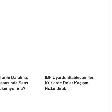
arihi Daralma:
IMF Uyardı: Stablecoin’ler
yasasında Satış
Krizlerde Dolar Kaçışını
Tükeniyor mu?
Hızlandırabilir