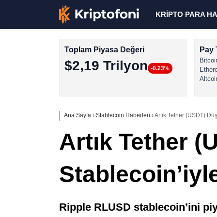
KRİPTO PARA H
Toplam Piyasa Değeri
Pay 
Bitcoi
$2,19 Trilyon
-0.23%
Ether
Altcoi
Ana Sayfa
›
Stablecoin Haberleri
›
Artık Tether (USDT) Düş
Artık Tether 
Stablecoin’iyl
Ripple RLUSD stablecoin’ini pi