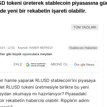
D tokeni üreterek stablecoin piyasasına güçl
 yeni bir rekabetin işareti olabilir.
TÜM YAZILARI
024 - 12:02
Kaynak: HABER MERKEZI
Stablecoin Haberleri
EKLE
ABONE OL
ir hamle yaparak RLUSD stablecoin’ini piyasaya
det RLUSD tokeni üretmesiyle birlikte bu yeni
eydan okumaya mı hazırlanıyor? Piyasadaki
r rekabetin habercisi olabilir. Ripple’ın adımı