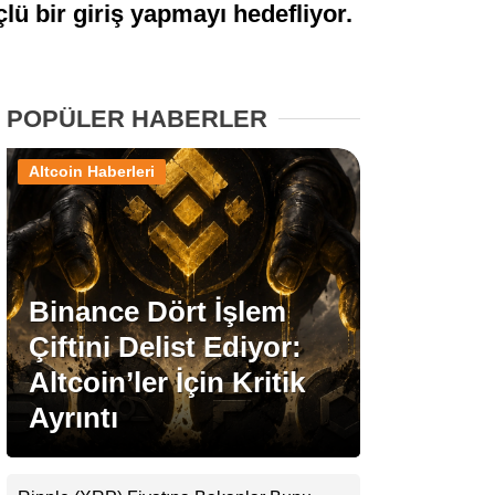
ü bir giriş yapmayı hedefliyor.
Stablecoin Haberleri
POPÜLER HABERLER
Facebook
Altcoin Haberleri
Instagram
Binance Dört İşlem
Youtube
Çiftini Delist Ediyor:
Altcoin’ler İçin Kritik
TikTok
Ayrıntı
Pinterest