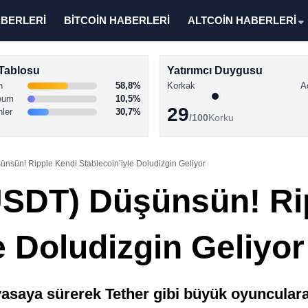
ABERLERİ
BİTCOİN HABERLERİ
ALTCOİN HABERLERİ
Tablosu
Yatırımcı Duygusu
n
58,8%
Korkak
A
eum
10,5%
29
nler
30,7%
/100
Korku
ünsün! Ripple Kendi Stablecoin’iyle Doludizgin Geliyor
(USDT) Düşünsün! Ri
e Doludizgin Geliyor
yasaya sürerek Tether gibi büyük oyuncula