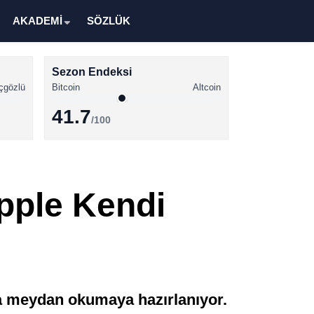
AKADEMİ
SÖZLÜK
Sezon Endeksi
çgözlü
Bitcoin
Altcoin
41.7
/100
Kripto Para Haberleri
Bitcoin Haberleri
pple Kendi
Altcoin Haberleri
Ethereum Haberleri
Solana Haberleri
XRP Haberleri
ra meydan okumaya hazırlanıyor.
Memecoin Haberleri