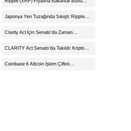
Ripple (XRP) Fiyatına Bakanlar Bunu
LinkedIn
Kaçırıyor: Evernorth’tan Dikkat Çeken
Uyarı
Japonya Yen Tuzağında Sıkıştı: Ripple
Telegram
(XRP) Üçüncü Yol Olabilir mi?
Clarity Act İçin Senato’da Zaman
Daralıyor
CLARITY Act Senato’da Takıldı: Kripto
Para Piyasası 2027’yi Fiyatlıyor
Coinbase 6 Altcoin İşlem Çiftini
Durduracak