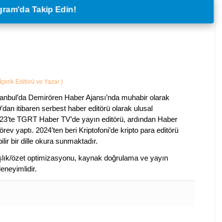
legram'da Takip Edin!
İçerik Editörü ve Yazar
)
tanbul’da Demirören Haber Ajansı’nda muhabir olarak
’dan itibaren serbest haber editörü olarak ulusal
2023’te TGRT Haber TV’de yayın editörü, ardından Haber
rev yaptı. 2024’ten beri Kriptofoni’de kripto para editörü
lir bir dille okura sunmaktadır.
 başlık/özet optimizasyonu, kaynak doğrulama ve yayın
eneyimlidir.