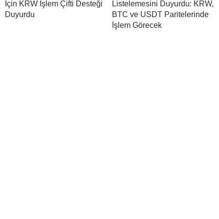
İçin KRW İşlem Çifti Desteği
Listelemesini Duyurdu: KRW,
Duyurdu
BTC ve USDT Paritelerinde
İşlem Görecek