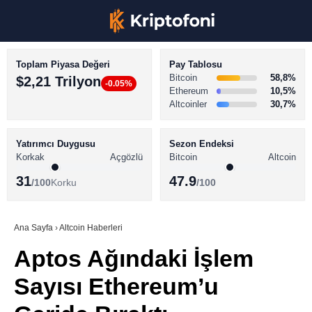
Toplam Piyasa Değeri
Pay Tablosu
Bitcoin
58,8%
$2,21 Trilyon
-0.05%
Ethereum
10,5%
Altcoinler
30,7%
KRİPTO PARA HABERLERİ
Facebook
BİTCOİN HABERLERİ
Yatırımcı Duygusu
Sezon Endeksi
Korkak
Açgözlü
Bitcoin
Altcoin
ALTCOİN HABERLERİ
31
47.9
/100
Korku
/100
AKADEMİ
Instagram
SÖZLÜK
Ana Sayfa
›
Altcoin Haberleri
Aptos Ağındaki İşlem
Youtube
Sayısı Ethereum’u
TikTok