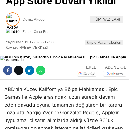
App Store Duvarı Yıkıldı
Pinterest
Deniz Aksoy
TÜM YAZILARI
LinkedIn
Editör:
Ömer Ergin
Telegram
Yayınlandı: 04.05.2025 - 19:00
Kripto Para Haberleri
Kaynak: HABER MERKEZI
EKLE
ABONE OL
ABD’nin Kuzey Kaliforniya Bölge Mahkemesi, Epic
Games ile Apple arasındaki uzun süredir devam
eden davada oyunu tamamen değiştiren bir karara
imza attı. Yargıç Yvonne Gonzalez Rogers, Apple’ın
uygulama içi satın alımlarda aldığı yüzde 30’luk
komisyonu dolanmak isteyen geliştiricileri kısıtlayan