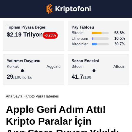
Toplam Piyasa Değeri
Pay Tablosu
Bitcoin
58,8%
$2,19 Trilyon
-0.23%
Ethereum
10,5%
Altcoinler
30,7%
KRİPTO PARA HABERLERİ
Facebook
BİTCOİN HABERLERİ
Yatırımcı Duygusu
Sezon Endeksi
Korkak
Açgözlü
Bitcoin
Altcoin
ALTCOİN HABERLERİ
29
41.7
/100
Korku
/100
AKADEMİ
Instagram
SÖZLÜK
Ana Sayfa
›
Kripto Para Haberleri
Apple Geri Adım Attı!
Youtube
Kripto Paralar İçin
TikTok