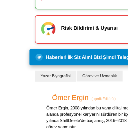
Risk Bildirimi & Uyarısı
Haberleri İlk Siz Alın! Bizi Şimdi Te
Yazar Biyografisi
Görev ve Uzmanlık
Ömer Ergin
(
İçerik Editörü
)
Ömer Ergin, 2008 yılından bu yana dijital me
alanda profesyonel kariyerini sürdüren bir iç
yılında ShiftDelete’de başlamış, 2016–2018 y
görev yapmıştır.