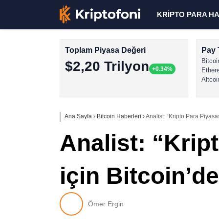
KRİPTO PARA H
Toplam Piyasa Değeri
Pay 
Bitcoi
$2,20 Trilyon
+0.34%
Ether
Altcoi
Ana Sayfa
›
Bitcoin Haberleri
›
Analist: “Kripto Para Piyas
Analist: “Kri
için Bitcoin’d
Ömer Ergin