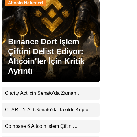
Altcoin Haberleri
Stablecoin Haberleri
Binance Dört İşlem
Facebook
Çiftini Delist Ediyor:
Altcoin’ler İçin Kritik
Ayrıntı
Instagram
Youtube
Clarity Act İçin Senato’da Zaman
Daralıyor
TikTok
CLARITY Act Senato’da Takıldı: Kripto
Para Piyasası 2027’yi Fiyatlıyor
Pinterest
Coinbase 6 Altcoin İşlem Çiftini
Durduracak