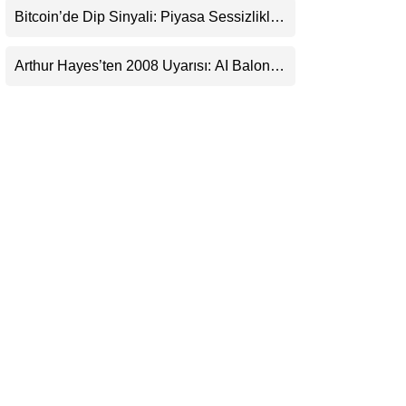
Bitcoin’de Dip Sinyali: Piyasa Sessizlikle
LinkedIn
Sıkışıyor
Arthur Hayes’ten 2008 Uyarısı: AI Balonu
Telegram
Bitcoin’i Nasıl Besleyebilir?