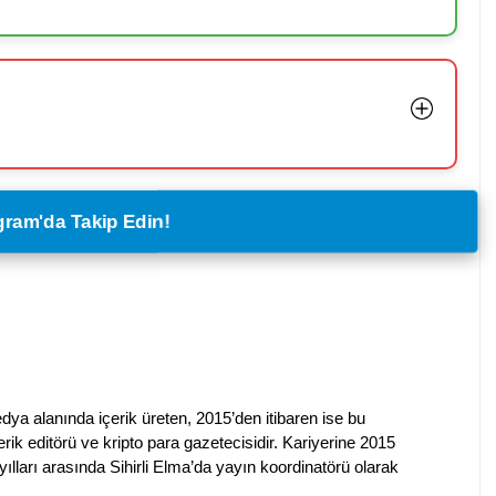
legram'da Takip Edin!
dya alanında içerik üreten, 2015’den itibaren ise bu
erik editörü ve kripto para gazetecisidir. Kariyerine 2015
ılları arasında Sihirli Elma’da yayın koordinatörü olarak