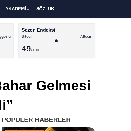
AKADEMİ
SÖZLÜK
Sezon Endeksi
çgözlü
Bitcoin
Altcoin
49
/100
Kripto Para Haberleri
Bitcoin Haberleri
 Bahar Gelmesi
Altcoin Haberleri
Ethereum Haberleri
i”
Solana Haberleri
POPÜLER HABERLER
XRP Haberleri
Memecoin Haberleri