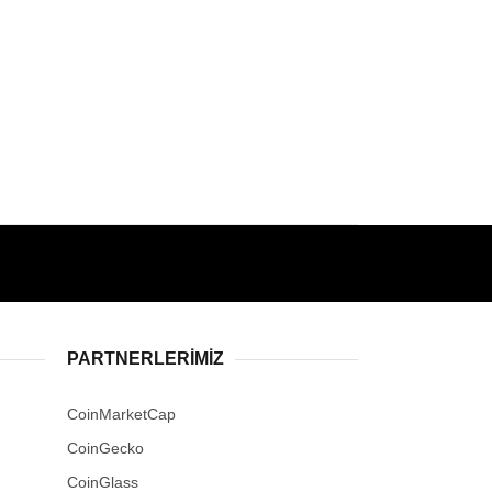
PARTNERLERIMIZ
CoinMarketCap
CoinGecko
CoinGlass