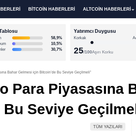
ABERLERİ
BİTCOİN HABERLERİ
ALTCOİN HABERLERİ
Tablosu
Yatırımcı Duygusu
n
58,9%
Korkak
A
eum
10,5%
25
nler
30,7%
/100
Aşırı Korku
asına Bahar Gelmesi için Bitcoin’de Bu Seviye Geçilmeli”
pto Para Piyasasına
e Bu Seviye Geçilmel
TÜM YAZILARI