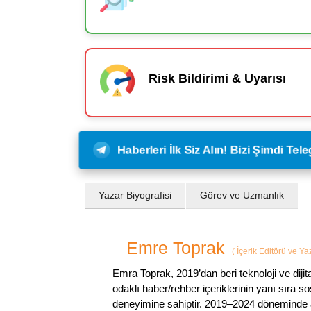
Risk Bildirimi & Uyarısı
Haberleri İlk Siz Alın! Bizi Şimdi Te
Yazar Biyografisi
Görev ve Uzmanlık
Emre Toprak
(
İçerik Editörü ve Y
Emra Toprak, 2019’dan beri teknoloji ve dijit
odaklı haber/rehber içeriklerinin yanı sıra 
deneyimine sahiptir. 2019–2024 döneminde a