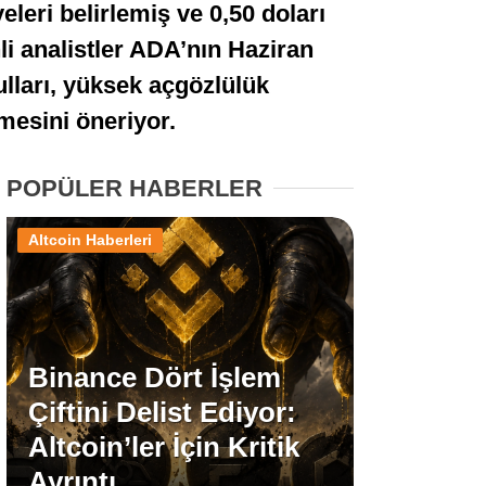
leri belirlemiş ve 0,50 doları
Stablecoin Haberleri
li analistler ADA’nın Haziran
ulları, yüksek açgözlülük
emesini öneriyor.
Facebook
POPÜLER HABERLER
Altcoin Haberleri
Instagram
Youtube
Binance Dört İşlem
TikTok
Çiftini Delist Ediyor:
Altcoin’ler İçin Kritik
Pinterest
Ayrıntı