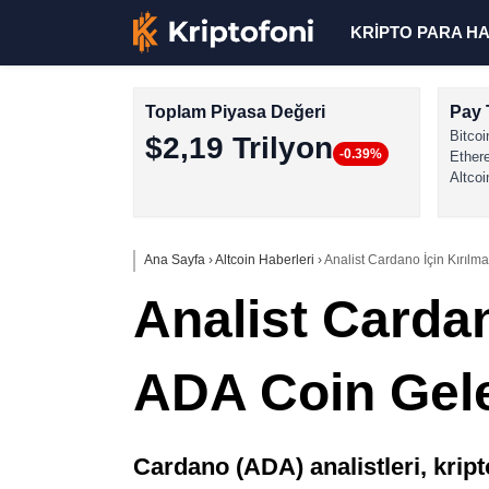
KRİPTO PARA H
Toplam Piyasa Değeri
Pay 
Bitcoi
$2,19 Trilyon
-0.39%
Ether
Altcoi
Ana Sayfa
›
Altcoin Haberleri
›
Analist Cardano İçin Kırılm
Analist Cardan
ADA Coin Gele
Cardano (ADA) analistleri, krip