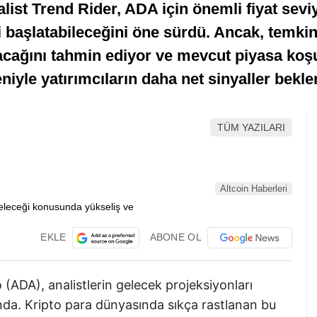
st Trend Rider, ADA için önemli fiyat seviye
i başlatabileceğini öne sürdü. Ancak, temkin
lacağını tahmin ediyor ve mevcut piyasa koş
niyle yatırımcıların daha net sinyaller bekl
TÜM YAZILARI
Altcoin Haberleri
EKLE
ABONE OL
(ADA), analistlerin gelecek projeksiyonları
nda. Kripto para dünyasında sıkça rastlanan bu