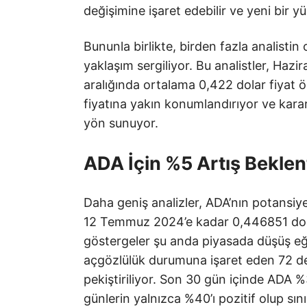
değişimine işaret edebilir ve yeni bir yü
Bununla birlikte, birden fazla analistin
yaklaşım sergiliyor. Bu analistler, Hazi
aralığında ortalama 0,422 dolar fiyat 
fiyatına yakın konumlandırıyor ve kararlı
yön sunuyor.
ADA İçin %5 Artış Beklent
Daha geniş analizler, ADA’nın potansiyel
12 Temmuz 2024’e kadar 0,446851 dola
göstergeler şu anda piyasada düşüş eğ
açgözlülük durumuna işaret eden 72 de
pekiştiriliyor. Son 30 gün içinde ADA %3
günlerin yalnızca %40’ı pozitif olup sı