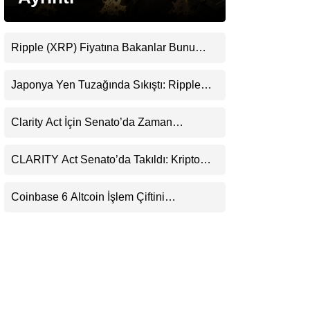
LinkedIn
Ripple (XRP) Fiyatına Bakanlar Bunu
Telegram
Kaçırıyor: Evernorth’tan Dikkat Çeken
Uyarı
Japonya Yen Tuzağında Sıkıştı: Ripple
(XRP) Üçüncü Yol Olabilir mi?
Clarity Act İçin Senato’da Zaman
Daralıyor
CLARITY Act Senato’da Takıldı: Kripto
Para Piyasası 2027’yi Fiyatlıyor
Coinbase 6 Altcoin İşlem Çiftini
Durduracak