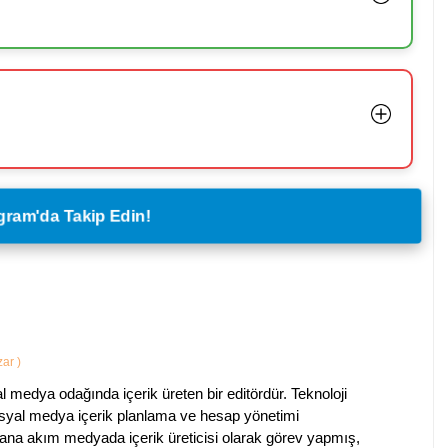
legram'da Takip Edin!
azar
)
al medya odağında içerik üreten bir editördür. Teknoloji
sosyal medya içerik planlama ve hesap yönetimi
na akım medyada içerik üreticisi olarak görev yapmış,