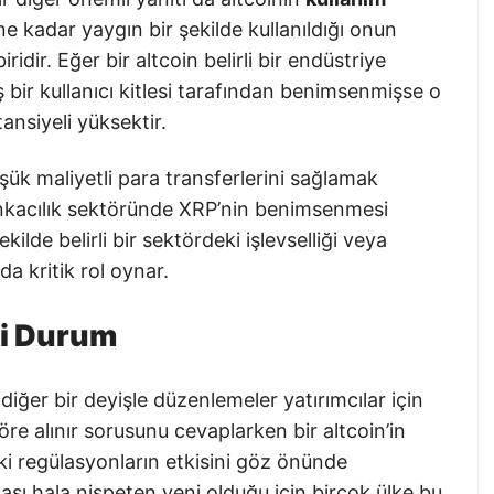
ne kadar yaygın bir şekilde kullanıldığı onun
ridir. Eğer bir altcoin belirli bir endüstriye
bir kullanıcı kitlesi tarafından benimsenmişse o
nsiyeli yüksektir.
şük maliyetli para transferlerini sağlamak
bankacılık sektöründe XRP’nin benimsenmesi
kilde belirli bir sektördeki işlevselliği veya
da kritik rol oynar.
ki Durum
diğer bir deyişle düzenlemeler yatırımcılar için
öre alınır sorusunu cevaplarken bir altcoin’in
i regülasyonların etkisini göz önünde
sı hala nispeten yeni olduğu için birçok ülke bu