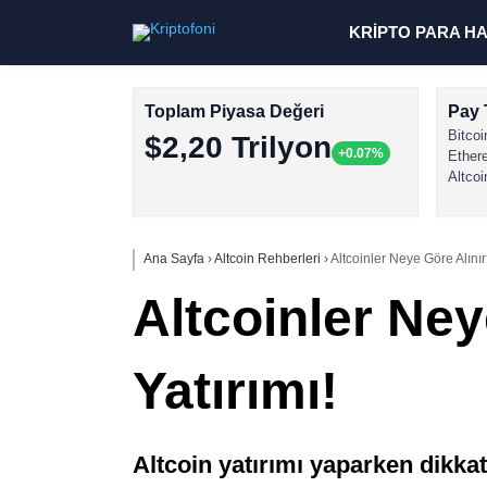
KRİPTO PARA H
Toplam Piyasa Değeri
Pay 
Bitcoi
$2,20 Trilyon
+0.07%
Ether
Altcoi
Ana Sayfa
›
Altcoin Rehberleri
›
Altcoinler Neye Göre Alınır?
Altcoinler Ney
Yatırımı!
Altcoin yatırımı yaparken dikkat