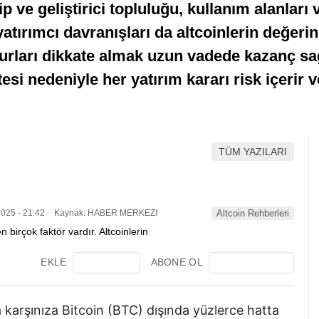
kip ve geliştirici topluluğu, kullanım alanlar
yatırımcı davranışları da altcoinlerin değerin
rları dikkate almak uzun vadede kazanç sağla
tesi nedeniyle her yatırım kararı risk içerir 
TÜM YAZILARI
025 - 21:42
Kaynak: HABER MERKEZI
Altcoin Rehberleri
EKLE
ABONE OL
 karşınıza Bitcoin (BTC) dışında yüzlerce hatta