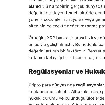
alanı
dır. Bir altcoin’in gerçek dünyada 
değerini belirleyen temel faktörlerden bi
yönelik çözümler sunuyorsa veya geniş 
altcoinin gelecekte değer kazanma pota
Örneğin, XRP bankalar arası hızlı ve dü
amacıyla geliştirilmiştir. Bu nedenle 
değerini artıran bir faktördür. Benzer şe
kullanım kolaylığı bir altcoinin başarısın
Regülasyonlar ve Huku
Kripto para dünyasında
regülasyonlar
kritik öneme sahiptir. Altcoinler neye g
hukuki durumu ve bulunduğu ülkelerdek
bulundurmak gerekir. Kripto para piyasa