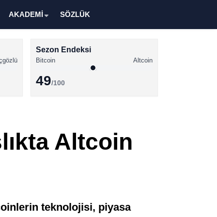
AKADEMİ
SÖZLÜK
Sezon Endeksi
çgözlü
Bitcoin
Altcoin
49
/100
Kripto Para Haberleri
Bitcoin Haberleri
lıkta Altcoin
Altcoin Haberleri
Ethereum Haberleri
Solana Haberleri
XRP Haberleri
oinlerin teknolojisi, piyasa
Memecoin Haberleri