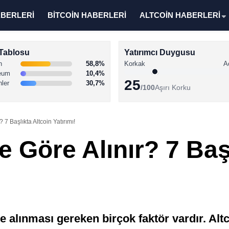
ABERLERİ
BİTCOİN HABERLERİ
ALTCOİN HABERLERİ
Tablosu
Yatırımcı Duygusu
n
58,8%
Korkak
A
eum
10,4%
25
nler
30,7%
/100
Aşırı Korku
 7 Başlıkta Altcoin Yatırımı!
e Göre Alınır? 7 Baş
e alınması gereken birçok faktör vardır. Altc