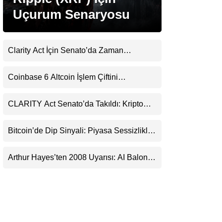
LinkedIn
Uçurum Senaryosu
Telegram
Clarity Act İçin Senato’da Zaman
Daralıyor
Coinbase 6 Altcoin İşlem Çiftini
Durduracak
CLARITY Act Senato’da Takıldı: Kripto
Para Piyasası 2027’yi Fiyatlıyor
Bitcoin’de Dip Sinyali: Piyasa Sessizlikle
Sıkışıyor
Arthur Hayes’ten 2008 Uyarısı: AI Balonu
Bitcoin’i Nasıl Besleyebilir?