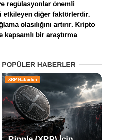
ı ve regülasyonlar önemli
Stablecoin Haberleri
i etkileyen diğer faktörlerdir.
ma olasılığını artırır. Kripto
ve kapsamlı bir araştırma
Facebook
POPÜLER HABERLER
Instagram
XRP Haberleri
Youtube
TikTok
Pinterest
Ripple (XRP) İçin