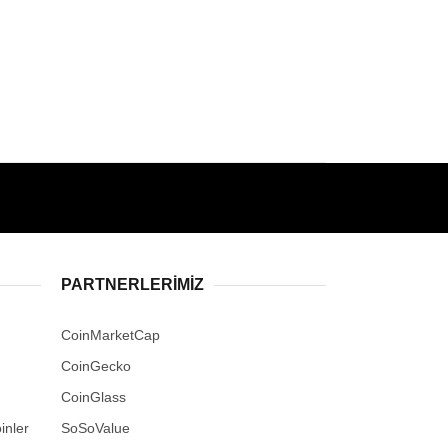
PARTNERLERIMIZ
CoinMarketCap
CoinGecko
CoinGlass
inler
SoSoValue