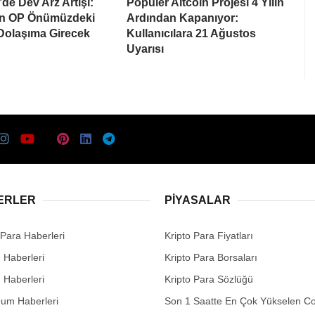
de Dev Arz Artışı:
Popüler Altcoin Projesi 4 Yılın
on OP Önümüzdeki
Ardından Kapanıyor:
 Dolaşıma Girecek
Kullanıcılara 21 Ağustos
Uyarısı
ERLER
PIYASALAR
 Para Haberleri
Kripto Para Fiyatları
n Haberleri
Kripto Para Borsaları
n Haberleri
Kripto Para Sözlüğü
eum Haberleri
Son 1 Saatte En Çok Yükselen Co