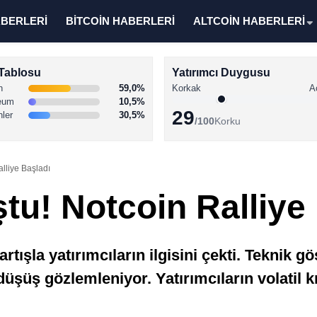
ABERLERİ
BİTCOİN HABERLERİ
ALTCOİN HABERLERİ
Tablosu
Yatırımcı Duygusu
n
59,0%
Korkak
A
eum
10,5%
29
nler
30,5%
/100
Korku
alliye Başladı
ştu! Notcoin Ralliye
rtışla yatırımcıların ilgisini çekti. Teknik
üşüş gözlemleniyor. Yatırımcıların volatil k