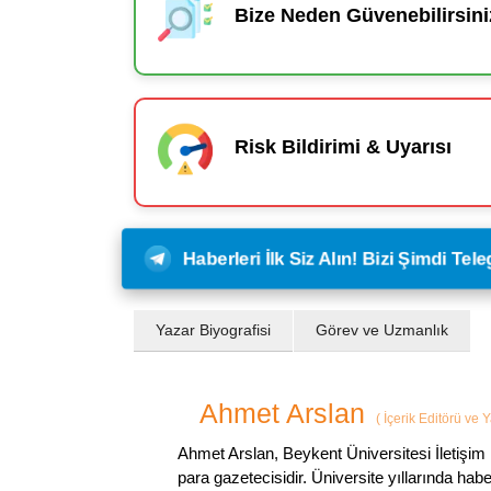
Bize Neden Güvenebilirsini
Risk Bildirimi & Uyarısı
Haberleri İlk Siz Alın! Bizi Şimdi Te
Yazar Biyografisi
Görev ve Uzmanlık
Ahmet Arslan
(
İçerik Editörü ve 
Ahmet Arslan, Beykent Üniversitesi İletişim 
para gazetecisidir. Üniversite yıllarında ha