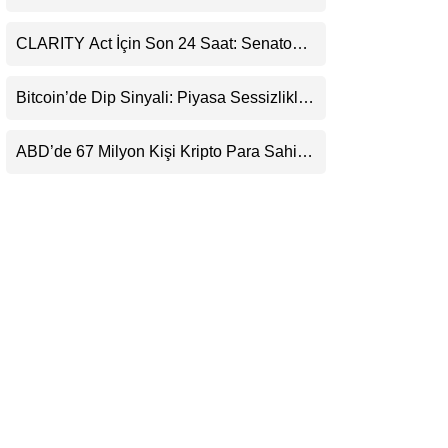
Ortaklığı ve Güncelleme İyimserliği
LinkedIn
Destekledi
CLARITY Act İçin Son 24 Saat: Senato
Matematiği Kripto Para Piyasasının
Telegram
Beklentisini Bozabilir
Bitcoin’de Dip Sinyali: Piyasa Sessizlikle
Sıkışıyor
ABD’de 67 Milyon Kişi Kripto Para Sahibi:
Ripple’dan “Eski Algılar Yıkıldı” Mesajı