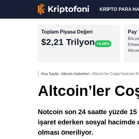
KRİPTO PARA H
Toplam Piyasa Değeri
Pay 
Bitcoi
$2,21 Trilyon
+0.48%
Ether
Altcoi
Ana Sayfa
›
Altcoin Haberleri
›
Altcoin’ler Coştu! Notcoin R
Altcoin’ler Co
Notcoin son 24 saatte yüzde 15 a
işaret ederken sosyal hacimde d
olması öneriliyor.