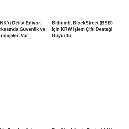
NK’u Delist Ediyor:
Bithumb, BlockStreet (BSB)
rkasında Güvenlik ve
İçin KRW İşlem Çifti Desteği
Endişeleri Var
Duyurdu