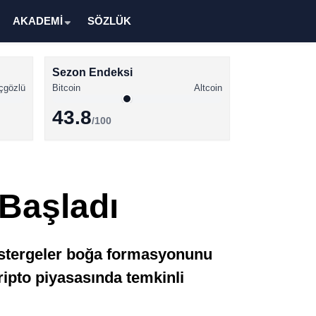
AKADEMİ
SÖZLÜK
Sezon Endeksi
çgözlü
Bitcoin
Altcoin
43.8
/100
Kripto Para Haberleri
Bitcoin Haberleri
 Başladı
Altcoin Haberleri
Ethereum Haberleri
 göstergeler boğa formasyonunu
Solana Haberleri
ripto piyasasında temkinli
XRP Haberleri
Memecoin Haberleri