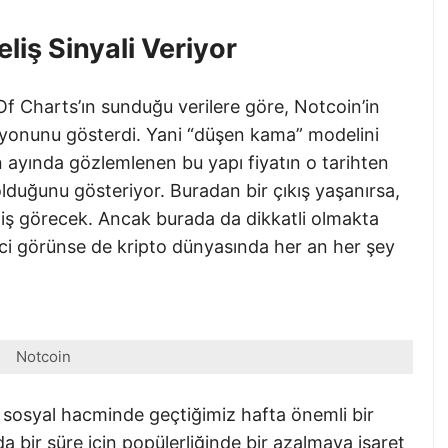
liş Sinyali Veriyor
Of Charts’ın sunduğu verilere göre, Notcoin’in
asyonunu gösterdi. Yani “düşen kama” modelini
 ayında gözlemlenen bu yapı fiyatın o tarihten
lduğunu gösteriyor. Buradan bir çıkış yaşanırsa,
eliş görecek. Ancak burada da dikkatli olmakta
ici görünse de kripto dünyasında her an her şey
Notcoin
n sosyal hacminde geçtiğimiz hafta önemli bir
 bir süre için popülerliğinde bir azalmaya işaret