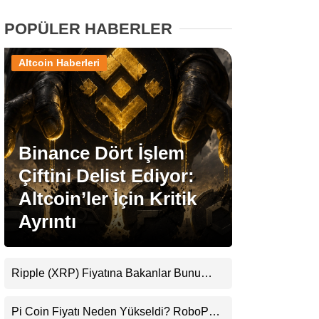
POPÜLER HABERLER
Stablecoin Haberleri
Altcoin Haberleri
Facebook
Binance Dört İşlem
Çiftini Delist Ediyor:
Instagram
Altcoin’ler İçin Kritik
Youtube
Ayrıntı
TikTok
Ripple (XRP) Fiyatına Bakanlar Bunu
Kaçırıyor: Evernorth’tan Dikkat Çeken
Pinterest
Uyarı
Pi Coin Fiyatı Neden Yükseldi? RoboPay