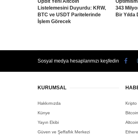
Upbit Yeni Altcoin
Optimism’
Listelemesini Duyurdu: KRW,
343 Mily
BTC ve USDT Paritelerinde
Bir Yılda
İşlem Görecek
Sosyal medya hesaplarımızı keşfedin
KURUMSAL
HAB
Hakkımızda
Kripto
Künye
Bitcoi
Yayın Ekibi
Altcoi
Güven ve Şeffaflık Merkezi
Ether