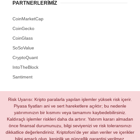
PARTNERLERIMIZ
CoinMarketCap
CoinGecko
CoinGlass
SoSoValue
CryptoQuant
IntoTheBlock
Santiment
Risk Uyarısı: Kripto paralarla yapılan işlemler yüksek risk içerir.
Piyasa fiyatları ani ve sert hareketlere açıktır; bu nedenle
yatırımınızın bir kısmını veya tamamını kaybedebilirsiniz.
Kaldıraçlı işlemler riskleri daha da artırır. Yatırım kararı almadan
önce finansal durumunuzu, bilgi seviyenizi ve risk toleransınızı
dikkatlice değerlendiriniz. Kriptofoni’de yer alan veriler ve içerikler
bilgi amaçlı olup, kesinlik ve güncellik garantisi verilmez.