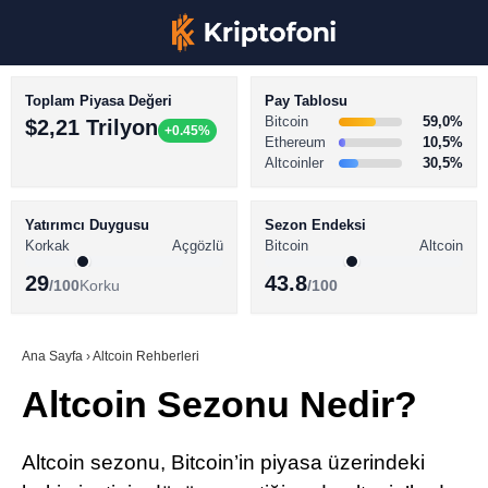
Toplam Piyasa Değeri
Pay Tablosu
Bitcoin
59,0%
$2,21 Trilyon
+0.45%
Ethereum
10,5%
Altcoinler
30,5%
KRİPTO PARA HABERLERİ
Facebook
BİTCOİN HABERLERİ
Yatırımcı Duygusu
Sezon Endeksi
Korkak
Açgözlü
Bitcoin
Altcoin
ALTCOİN HABERLERİ
29
43.8
/100
Korku
/100
AKADEMİ
Instagram
SÖZLÜK
Ana Sayfa
›
Altcoin Rehberleri
Altcoin Sezonu Nedir?
Youtube
TikTok
Altcoin sezonu, Bitcoin’in piyasa üzerindeki