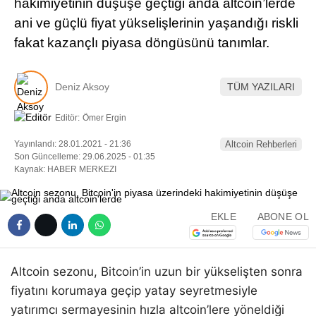
hakimiyetinin düşüşe geçtiği anda altcoin’lerde
Pinterest
ani ve güçlü fiyat yükselişlerinin yaşandığı riskli
fakat kazançlı piyasa döngüsünü tanımlar.
LinkedIn
Deniz Aksoy
TÜM YAZILARI
Telegram
Editör:
Ömer Ergin
Yayınlandı: 28.01.2021 - 21:36
Altcoin Rehberleri
Son Güncelleme: 29.06.2025 - 01:35
Kaynak: HABER MERKEZI
EKLE
ABONE OL
Altcoin sezonu, Bitcoin’in uzun bir yükselişten sonra
fiyatını korumaya geçip yatay seyretmesiyle
yatırımcı sermayesinin hızla altcoin’lere yöneldiği