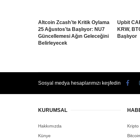
Altcoin Zcash’te Kritik Oylama
Upbit CAP
25 Ağustos’ta Başlıyor: NU7
KRW, BTC
Güncellemesi Ağın Geleceğini
Başlıyor
Belirleyecek
Sosyal medya hesaplarımızı keşfedin
KURUMSAL
HAB
Hakkımızda
Kripto
Künye
Bitcoi