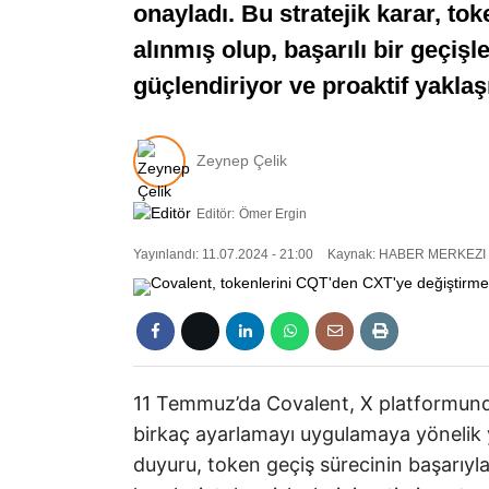
onayladı. Bu stratejik karar, to
alınmış olup, başarılı bir geçi
güçlendiriyor ve proaktif yaklaş
Zeynep Çelik
Editör:
Ömer Ergin
Yayınlandı: 11.07.2024 - 21:00
Kaynak: HABER MERKEZI
11 Temmuz’da Covalent, X platformunda,
birkaç ayarlamayı uygulamaya yönelik y
duyuru, token geçiş sürecinin başarıyla