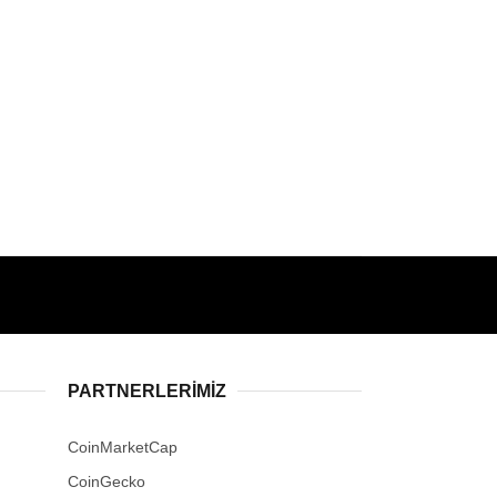
PARTNERLERIMIZ
CoinMarketCap
CoinGecko