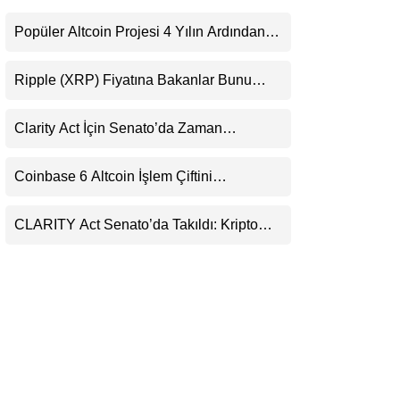
LinkedIn
Popüler Altcoin Projesi 4 Yılın Ardından
Kapanıyor: Kullanıcılara 21 Ağustos
Telegram
Uyarısı
Ripple (XRP) Fiyatına Bakanlar Bunu
Kaçırıyor: Evernorth’tan Dikkat Çeken
Uyarı
Clarity Act İçin Senato’da Zaman
Daralıyor
Coinbase 6 Altcoin İşlem Çiftini
Durduracak
CLARITY Act Senato’da Takıldı: Kripto
Para Piyasası 2027’yi Fiyatlıyor