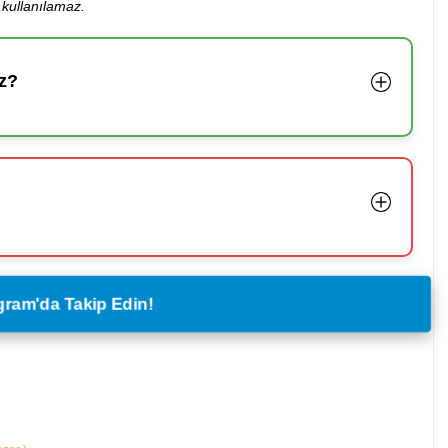
kullanılamaz.
z?
legram'da Takip Edin!