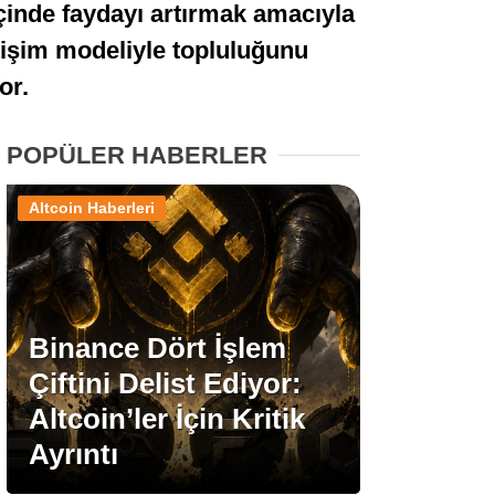
içinde faydayı artırmak amacıyla
Stablecoin Haberleri
etişim modeliyle topluluğunu
or.
Facebook
POPÜLER HABERLER
Altcoin Haberleri
Instagram
Youtube
Binance Dört İşlem
Çiftini Delist Ediyor:
TikTok
Altcoin’ler İçin Kritik
Ayrıntı
Pinterest