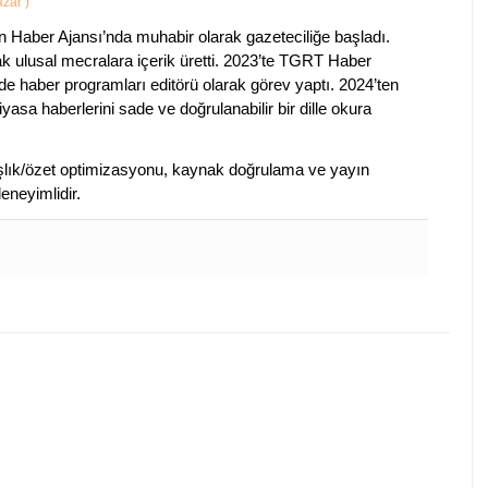
Yazar
)
 Haber Ajansı’nda muhabir olarak gazeteciliğe başladı.
ak ulusal mecralara içerik üretti. 2023’te TGRT Haber
de haber programları editörü olarak görev yaptı. 2024’ten
piyasa haberlerini sade ve doğrulanabilir bir dille okura
 başlık/özet optimizasyonu, kaynak doğrulama ve yayın
eneyimlidir.