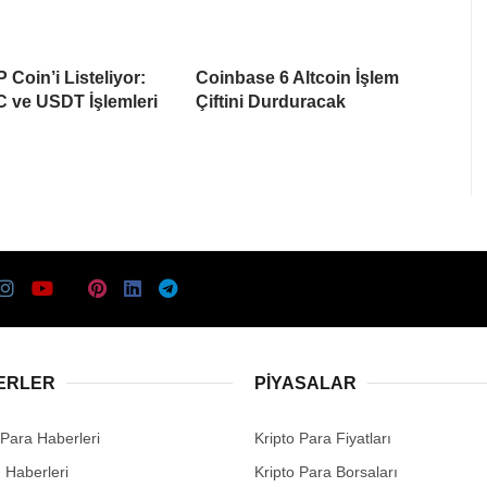
 Coin’i Listeliyor:
Coinbase 6 Altcoin İşlem
 ve USDT İşlemleri
Çiftini Durduracak
ERLER
PIYASALAR
 Para Haberleri
Kripto Para Fiyatları
n Haberleri
Kripto Para Borsaları