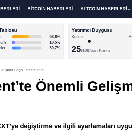
ABERLERİ
BİTCOİN HABERLERİ
ALTCOİN HABERLERİ
Tablosu
Yatırımcı Duygusu
n
58,8%
Korkak
A
eum
10,5%
25
nler
30,7%
/100
Aşırı Korku
 Gelişme! Geçiş Tamamlandı
ent’te Önemli Geliş
XT’ye değiştirme ve ilgili ayarlamaları uygu