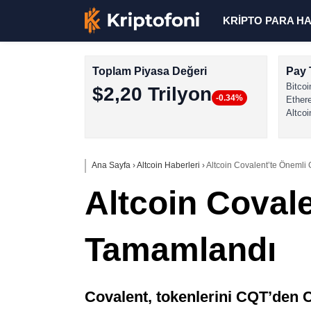
KRİPTO PARA H
Toplam Piyasa Değeri
Pay 
Bitcoi
$2,20 Trilyon
-0.34%
Ether
Altcoi
Ana Sayfa
›
Altcoin Haberleri
›
Altcoin Covalent’te Önemli
Altcoin Coval
Tamamlandı
Covalent, tokenlerini CQT’den C