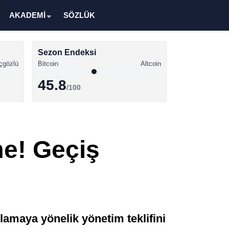
AKADEMİ
SÖZLÜK
Sezon Endeksi
çgözlü
Bitcoin
Altcoin
45.8
/100
Kripto Para Haberleri
Bitcoin Haberleri
me! Geçiş
Altcoin Haberleri
Ethereum Haberleri
Solana Haberleri
XRP Haberleri
lamaya yönelik yönetim teklifini
Memecoin Haberleri