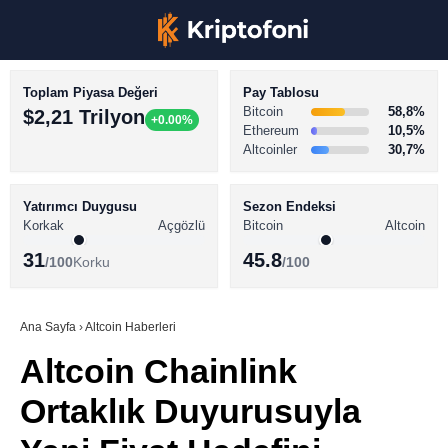
Toplam Piyasa Değeri
Pay Tablosu
Bitcoin
58,8%
$2,21 Trilyon
+0.00%
Ethereum
10,5%
Altcoinler
30,7%
KRİPTO PARA HABERLERİ
Facebook
BİTCOİN HABERLERİ
Yatırımcı Duygusu
Sezon Endeksi
Korkak
Açgözlü
Bitcoin
Altcoin
ALTCOİN HABERLERİ
31
45.8
/100
Korku
/100
AKADEMİ
Instagram
SÖZLÜK
Ana Sayfa
›
Altcoin Haberleri
Altcoin Chainlink
Youtube
Ortaklık Duyurusuyla
TikTok