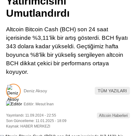
Yatırımcısını
Pinterest
Umutlandırdı
LinkedIn
Altcoin Bitcoin Cash (BCH) son 24 saat
içerisinde %3,11’lik bir artış gösterdi. BCH fiyatı
Telegram
343 dolara kadar yükseldi. Geçtiğimiz hafta
boyunca %8’lik bir yükseliş sergileyen altcoin
BCH dikkat çekici bir performans ortaya
koyuyor.
Deniz Aksoy
TÜM YAZILARI
Editör:
Mesut İnan
Yayınlandı: 11.09.2024 - 22:55
Altcoin Haberleri
Son Güncelleme: 11.01.2025 - 18:09
Kaynak: HABER MERKEZI