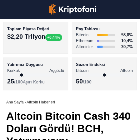
Toplam Piyasa Değeri
Pay Tablosu
Bitcoin
58,8%
$2,20 Trilyon
+0.44%
Ethereum
10,4%
Altcoinler
30,7%
KRİPTO PARA HABERLERİ
Facebook
BİTCOİN HABERLERİ
Yatırımcı Duygusu
Sezon Endeksi
Korkak
Açgözlü
Bitcoin
Altcoin
ALTCOİN HABERLERİ
25
50
/100
Aşırı Korku
/100
AKADEMİ
Instagram
SÖZLÜK
Ana Sayfa
›
Altcoin Haberleri
Altcoin Bitcoin Cash 340
Youtube
Doları Gördü! BCH,
TikTok