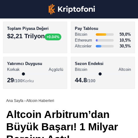
Toplam Piyasa Değeri
Pay Tablosu
Bitcoin
59,0%
$2,21 Trilyon
+0.04%
Ethereum
10,5%
Altcoinler
30,5%
KRİPTO PARA HABERLERİ
Facebook
BİTCOİN HABERLERİ
Yatırımcı Duygusu
Sezon Endeksi
Korkak
Açgözlü
Bitcoin
Altcoin
ALTCOİN HABERLERİ
29
44.8
/100
Korku
/100
AKADEMİ
Instagram
SÖZLÜK
Ana Sayfa
›
Altcoin Haberleri
Altcoin Arbitrum’dan
Youtube
Büyük Başarı! 1 Milyar
TikTok