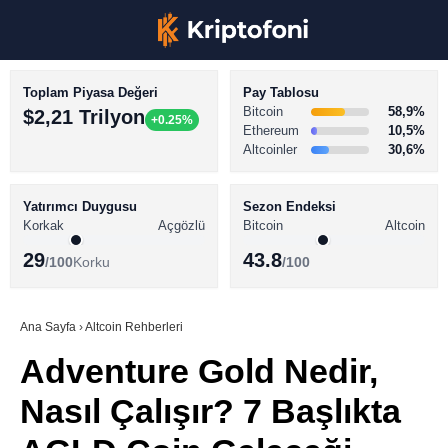
Toplam Piyasa Değeri
Pay Tablosu
Bitcoin
58,9%
$2,21 Trilyon
+0.25%
Ethereum
10,5%
Altcoinler
30,6%
KRİPTO PARA HABERLERİ
Facebook
BİTCOİN HABERLERİ
Yatırımcı Duygusu
Sezon Endeksi
Korkak
Açgözlü
Bitcoin
Altcoin
ALTCOİN HABERLERİ
29
43.8
/100
Korku
/100
AKADEMİ
Instagram
SÖZLÜK
Ana Sayfa
›
Altcoin Rehberleri
Adventure Gold Nedir,
Youtube
Nasıl Çalışır? 7 Başlıkta
TikTok