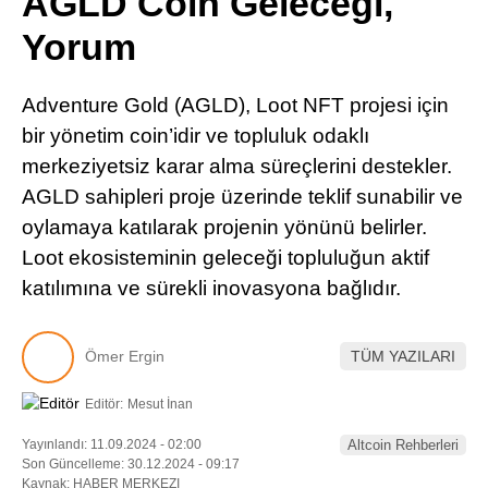
AGLD Coin Geleceği,
Pinterest
Yorum
LinkedIn
Adventure Gold (AGLD), Loot NFT projesi için
bir yönetim coin’idir ve topluluk odaklı
Telegram
merkeziyetsiz karar alma süreçlerini destekler.
AGLD sahipleri proje üzerinde teklif sunabilir ve
oylamaya katılarak projenin yönünü belirler.
Loot ekosisteminin geleceği topluluğun aktif
katılımına ve sürekli inovasyona bağlıdır.
Ömer Ergin
TÜM YAZILARI
Editör:
Mesut İnan
Yayınlandı: 11.09.2024 - 02:00
Altcoin Rehberleri
Son Güncelleme: 30.12.2024 - 09:17
Kaynak: HABER MERKEZI