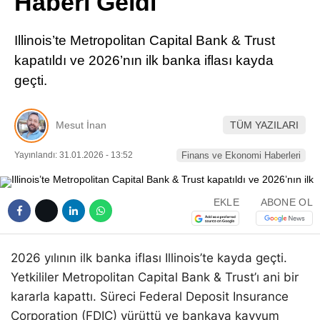
Haberi Geldi
Pinterest
Illinois’te Metropolitan Capital Bank & Trust
LinkedIn
kapatıldı ve 2026’nın ilk banka iflası kayda
geçti.
Telegram
Mesut İnan
TÜM YAZILARI
Yayınlandı: 31.01.2026 - 13:52
Finans ve Ekonomi Haberleri
EKLE
ABONE OL
2026 yılının ilk banka iflası Illinois’te kayda geçti.
Yetkililer Metropolitan Capital Bank & Trust’ı ani bir
kararla kapattı. Süreci Federal Deposit Insurance
Corporation (FDIC) yürüttü ve bankaya kayyum