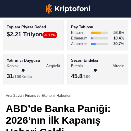
Toplam Piyasa Değeri
Pay Tablosu
Bitcoin
58,8%
$2,21 Trilyon
-0.13%
Ethereum
10,4%
Altcoinler
30,7%
KRİPTO PARA HABERLERİ
Facebook
BİTCOİN HABERLERİ
Yatırımcı Duygusu
Sezon Endeksi
Korkak
Açgözlü
Bitcoin
Altcoin
ALTCOİN HABERLERİ
31
45.8
/100
Korku
/100
AKADEMİ
Instagram
SÖZLÜK
Ana Sayfa
›
Finans ve Ekonomi Haberleri
ABD’de Banka Paniği:
Youtube
2026’nın İlk Kapanış
TikTok