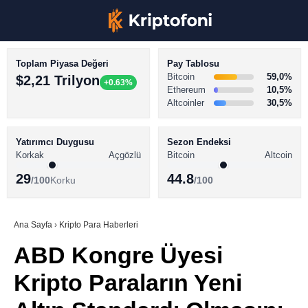
Toplam Piyasa Değeri
Pay Tablosu
Bitcoin
59,0%
$2,21 Trilyon
+0.63%
Ethereum
10,5%
Altcoinler
30,5%
KRİPTO PARA HABERLERİ
Facebook
BİTCOİN HABERLERİ
Yatırımcı Duygusu
Sezon Endeksi
Korkak
Açgözlü
Bitcoin
Altcoin
ALTCOİN HABERLERİ
29
44.8
/100
Korku
/100
AKADEMİ
Instagram
SÖZLÜK
Ana Sayfa
›
Kripto Para Haberleri
ABD Kongre Üyesi
Youtube
Kripto Paraların Yeni
TikTok