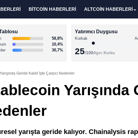
ABERLERİ
BİTCOİN HABERLERİ
ALTCOİN HABERLERİ
Tablosu
Yatırımcı Duygusu
n
58,8%
Korkak
A
eum
10,4%
25
nler
30,7%
/100
Aşırı Korku
arışında Geride Kaldı! İşte Çarpıcı Nedenler
ablecoin Yarışında 
edenler
esel yarışta geride kalıyor. Chainalysis ra