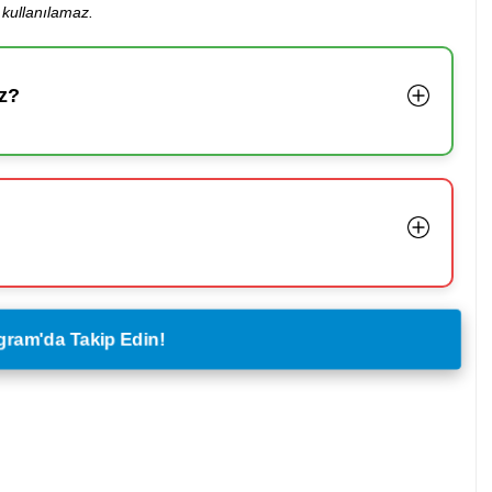
kullanılamaz.
z?
legram'da Takip Edin!