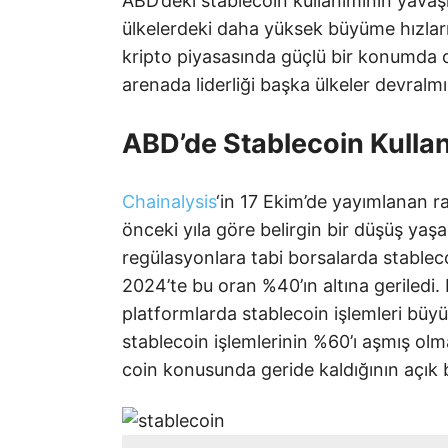
ABD’deki stablecoin kullanımının yavaşl
ülkelerdeki daha yüksek büyüme hızlarıy
kripto piyasasında güçlü bir konumda 
arenada liderliği başka ülkeler devral
ABD’de Stablecoin Kullan
Chainalysis
‘in 17 Ekim’de yayımlanan ra
önceki yıla göre belirgin bir düşüş yaş
regülasyonlara tabi borsalarda stableco
2024’te bu oran %40’ın altına geriledi.
platformlarda stablecoin işlemleri büyü
stablecoin işlemlerinin %60’ı aşmış ol
coin konusunda geride kaldığının açık b