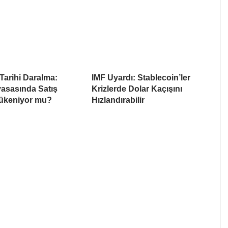
arihi Daralma:
IMF Uyardı: Stablecoin’ler
yasasında Satış
Krizlerde Dolar Kaçışını
Tükeniyor mu?
Hızlandırabilir