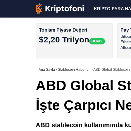
KRİPTO PARA H
Toplam Piyasa Değeri
Pay 
Bitcoi
$2,20 Trilyon
+0.44%
Ether
Altcoi
Ana Sayfa
›
Stablecoin Haberleri
›
ABD Global Stablecoin Y
ABD Global St
İşte Çarpıcı N
ABD stablecoin kullanımında kür