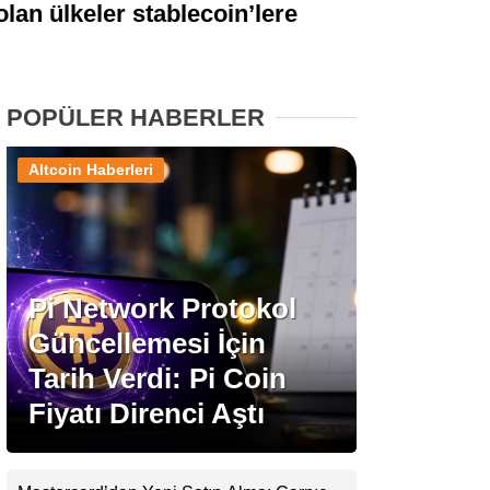
olan ülkeler stablecoin’lere
Stablecoin Haberleri
POPÜLER HABERLER
Facebook
Altcoin Haberleri
Instagram
Pi Network Protokol
Youtube
Güncellemesi İçin
Tarih Verdi: Pi Coin
TikTok
Fiyatı Direnci Aştı
Pinterest