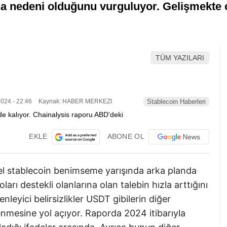
 ana nedeni olduğunu vurguluyor. Gelişmekte 
TÜM YAZILARI
024 - 22:46
Kaynak: HABER MERKEZI
Stablecoin Haberleri
EKLE
ABONE OL
el stablecoin benimseme yarışında arka planda
arı destekli olanlarına olan talebin hızla arttığını
eyici belirsizlikler USDT gibilerin diğer
enmesine yol açıyor. Raporda 2024 itibarıyla