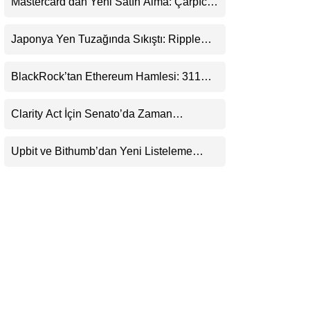
Mastercard’dan Yeni Satın Alma: Çarpıcı
LinkedIn
Ripple Detayı
Japonya Yen Tuzağında Sıkıştı: Ripple
Telegram
(XRP) Üçüncü Yol Olabilir mi?
BlackRock’tan Ethereum Hamlesi: 311
Milyar Dolarlık Nakit Serisi Zincire Taşındı
Clarity Act İçin Senato’da Zaman
Daralıyor
Upbit ve Bithumb’dan Yeni Listeleme
Hamlesi: HOME, META2 ve USDG
Geliyor