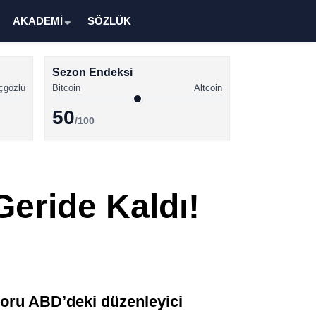
AKADEMİ
SÖZLÜK
Sezon Endeksi
çgözlü
Bitcoin
Altcoin
50
/100
Kripto Para Haberleri
Bitcoin Haberleri
Geride Kaldı!
Altcoin Haberleri
Ethereum Haberleri
Solana Haberleri
XRP Haberleri
poru ABD’deki düzenleyici
Memecoin Haberleri