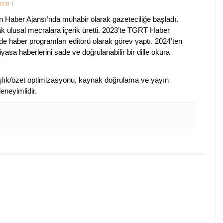
Yazar
)
 Haber Ajansı’nda muhabir olarak gazeteciliğe başladı.
ak ulusal mecralara içerik üretti. 2023’te TGRT Haber
de haber programları editörü olarak görev yaptı. 2024’ten
piyasa haberlerini sade ve doğrulanabilir bir dille okura
 başlık/özet optimizasyonu, kaynak doğrulama ve yayın
eneyimlidir.