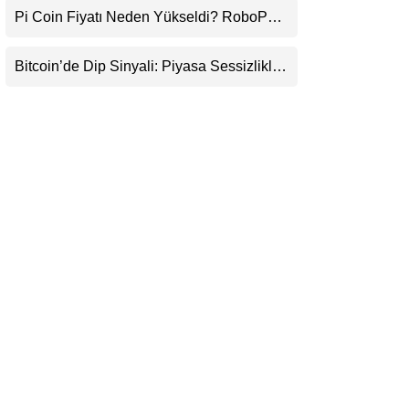
Pi Coin Fiyatı Neden Yükseldi? RoboPay
LinkedIn
Ortaklığı ve Güncelleme İyimserliği
Destekledi
Bitcoin’de Dip Sinyali: Piyasa Sessizlikle
Telegram
Sıkışıyor