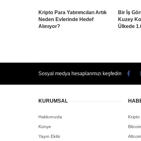
Kripto Para Yatırımcıları Artık
Bir İş Gö
Neden Evlerinde Hedef
Kuzey Kor
Alınıyor?
Ülkede 1.
Sosyal medya hesaplarımızı keşfedin
KURUMSAL
HAB
Hakkımızda
Kripto
Künye
Bitcoi
Yayın Ekibi
Altcoi