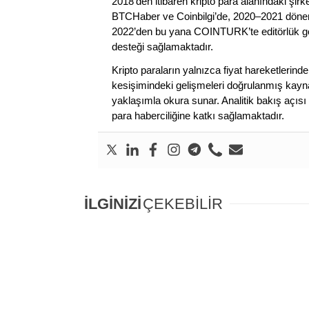
2018’den itibaren kripto para alanındaki şi
BTCHaber ve Coinbilgi’de, 2020–2021 dönemi
2022’den bu yana COINTURK’te editörlük gör
desteği sağlamaktadır.
Kripto paraların yalnızca fiyat hareketlerind
kesişimindeki gelişmeleri doğrulanmış kayna
yaklaşımla okura sunar. Analitik bakış açısı 
para haberciliğine katkı sağlamaktadır.
İLGİNİZİ
ÇEKEBİLİR