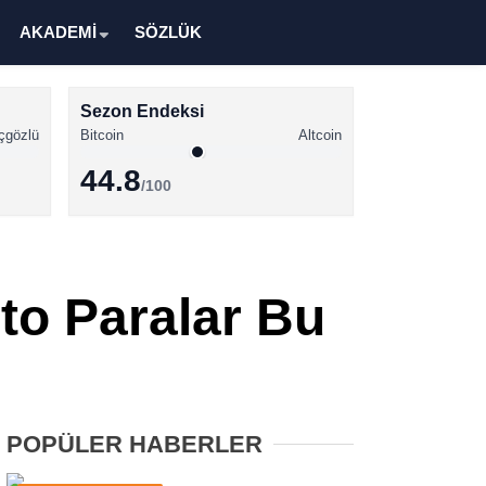
AKADEMİ
SÖZLÜK
Sezon Endeksi
çgözlü
Bitcoin
Altcoin
44.8
/100
Kripto Para Haberleri
Bitcoin Haberleri
to Paralar Bu
Altcoin Haberleri
Ethereum Haberleri
Solana Haberleri
POPÜLER HABERLER
XRP Haberleri
Memecoin Haberleri