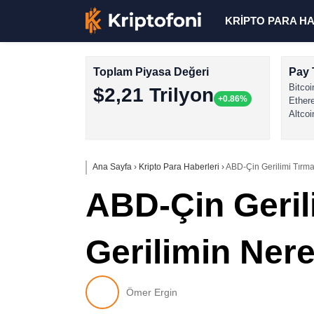
KRİPTO PARA H
Toplam Piyasa Değeri
Pay 
Bitcoi
$2,21 Trilyon
+0.86%
Ether
Altcoi
Ana Sayfa
›
Kripto Para Haberleri
›
ABD-Çin Gerilimi Tırma
ABD-Çin Geril
Gerilimin Ner
Ömer Ergin