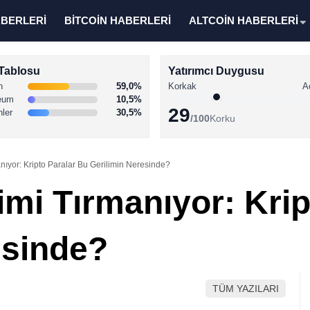
ABERLERİ
BİTCOİN HABERLERİ
ALTCOİN HABERLERİ
Tablosu
Yatırımcı Duygusu
n
59,0%
Korkak
A
eum
10,5%
29
nler
30,5%
/100
Korku
nıyor: Kripto Paralar Bu Gerilimin Neresinde?
imi Tırmanıyor: Krip
esinde?
TÜM YAZILARI