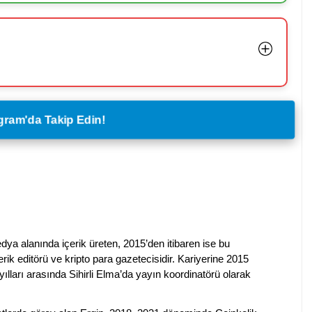
legram'da Takip Edin!
dya alanında içerik üreten, 2015’den itibaren ise bu
erik editörü ve kripto para gazetecisidir. Kariyerine 2015
ılları arasında Sihirli Elma’da yayın koordinatörü olarak