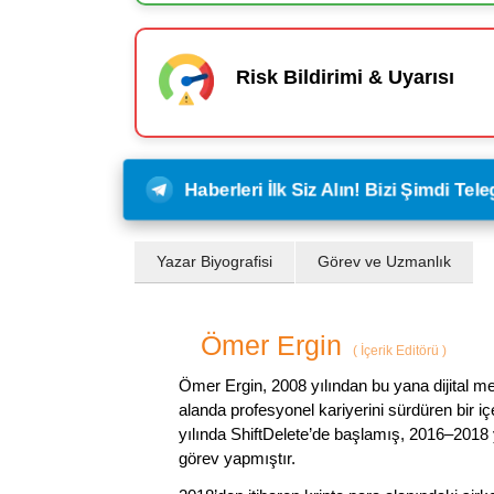
Risk Bildirimi & Uyarısı
Haberleri İlk Siz Alın! Bizi Şimdi Te
Yazar Biyografisi
Görev ve Uzmanlık
Ömer Ergin
(
İçerik Editörü
)
Ömer Ergin, 2008 yılından bu yana dijital me
alanda profesyonel kariyerini sürdüren bir iç
yılında ShiftDelete’de başlamış, 2016–2018 y
görev yapmıştır.