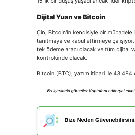
15’lik bir düşüş yaşadı ancak lider kri
Dijital Yuan ve Bitcoin
Çin, Bitcoin’in kendisiyle bir mücadele
tanıtmaya ve kabul ettirmeye çalışıyor.
tek ödeme aracı olacak ve tüm dijital va
kontrolünde olacak.
Bitcoin (BTC), yazım itibari ile 43.48
Bu içerikteki görseller Kriptofoni editoryal ek
Bize Neden Güvenebilirsini