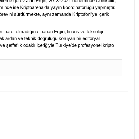
rketlerde görev alan Ergin, 2018–2021 döneminde Coinkolik,
nde ise Kriptoarena’da yayın koordinatörlüğü yapmıştır.
evini sürdürmekte, aynı zamanda Kriptofoni’ye içerik
en ibaret olmadığına inanan Ergin, finans ve teknoloji
klardan ve teknik doğruluğu koruyan bir editoryal
ve şeffaflık odaklı içeriğiyle Türkiye’de profesyonel kripto