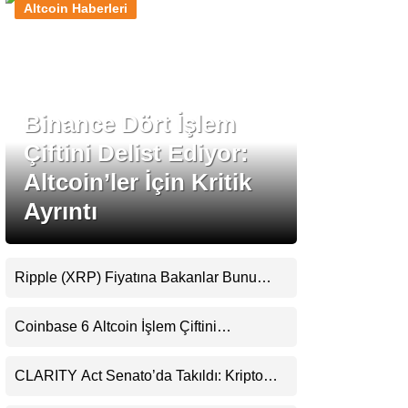
Altcoin Haberleri
Stablecoin Haberleri
Binance Dört İşlem
Facebook
Çiftini Delist Ediyor:
Altcoin’ler İçin Kritik
Ayrıntı
Instagram
Youtube
Ripple (XRP) Fiyatına Bakanlar Bunu
Kaçırıyor: Evernorth’tan Dikkat Çeken
Uyarı
TikTok
Coinbase 6 Altcoin İşlem Çiftini
Durduracak
Pinterest
CLARITY Act Senato’da Takıldı: Kripto
Para Piyasası 2027’yi Fiyatlıyor