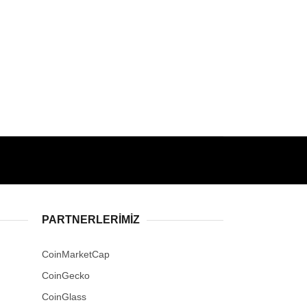
PARTNERLERIMIZ
CoinMarketCap
CoinGecko
CoinGlass