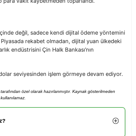
pto para vakit kaybetmeden toparlandı.
 içinde değil, sadece kendi dijital ödeme yöntemini
 Piyasada rekabet olmadan, dijital yuan ülkedeki
rlık endüstrisini Çin Halk Bankası’nın
4 dolar seviyesinden işlem görmeye devam ediyor.
ibi tarafından özel olarak hazırlanmıştır. Kaynak gösterilmeden
kullanılamaz.
z?