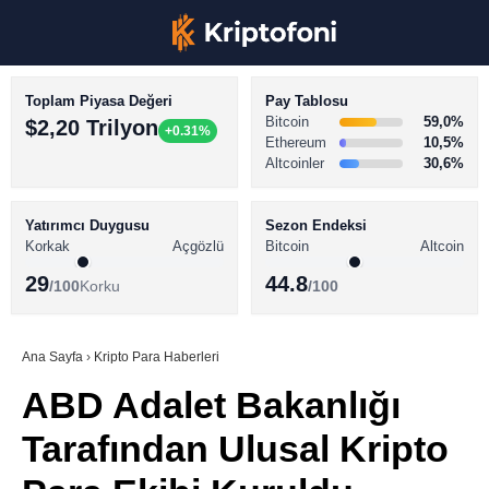
Toplam Piyasa Değeri
Pay Tablosu
Bitcoin
59,0%
$2,20 Trilyon
+0.31%
Ethereum
10,5%
Altcoinler
30,6%
KRİPTO PARA HABERLERİ
Facebook
BİTCOİN HABERLERİ
Yatırımcı Duygusu
Sezon Endeksi
Korkak
Açgözlü
Bitcoin
Altcoin
ALTCOİN HABERLERİ
29
44.8
/100
Korku
/100
AKADEMİ
Instagram
SÖZLÜK
Ana Sayfa
›
Kripto Para Haberleri
ABD Adalet Bakanlığı
Youtube
Tarafından Ulusal Kripto
TikTok