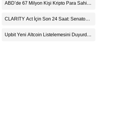
Uyarı
ABD’de 67 Milyon Kişi Kripto Para Sahibi:
LinkedIn
Ripple’dan “Eski Algılar Yıkıldı” Mesajı
CLARITY Act İçin Son 24 Saat: Senato
Telegram
Matematiği Kripto Para Piyasasının
Beklentisini Bozabilir
Upbit Yeni Altcoin Listelemesini Duyurdu:
KRW, BTC ve USDT Paritelerinde İşlem
Görecek