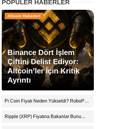
POPÜLER HABERLER
Stablecoin Haberleri
Altcoin Haberleri
Facebook
Binance Dört İşlem
Çiftini Delist Ediyor:
Altcoin’ler İçin Kritik
Instagram
Ayrıntı
Youtube
Pi Coin Fiyatı Neden Yükseldi? RoboPay
TikTok
Ortaklığı ve Güncelleme İyimserliği
Destekledi
Ripple (XRP) Fiyatına Bakanlar Bunu
Pinterest
Kaçırıyor: Evernorth’tan Dikkat Çeken