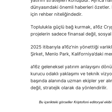
yatırım stratejileri konuşulur. Ayrıca h
dünyasındaki önemli haberleri özetler. B
için rehber niteliğindedir.
Toplulukla güçlü bağ kurmak, a16z Cryp
projelerin sadece finansal değil, sosya
2025 itibarıyla a16z’nin yönettiği varlık
Şirket, Menlo Park, Kaliforniya’daki 
a16z geleneksel yatırım anlayışını dönü
kurucu odaklı yaklaşımı ve teknik vizyo
başında alanında uzman ekipler yer alır
değil, stratejik olarak da yönlendirilir.
Bu içerikteki görseller Kriptofoni editoryal ek