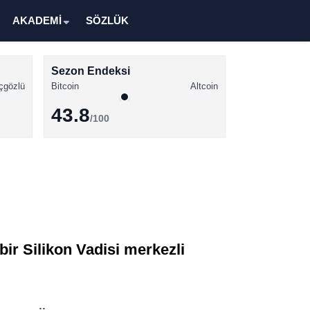
AKADEMİ
SÖZLÜK
Sezon Endeksi
çgözlü
Bitcoin
Altcoin
43.8
/100
Kripto Para Haberleri
Bitcoin Haberleri
Altcoin Haberleri
Ethereum Haberleri
bir Silikon Vadisi merkezli
Solana Haberleri
XRP Haberleri
Memecoin Haberleri