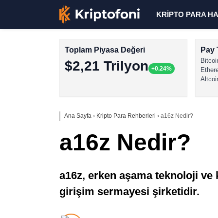
KRİPTO PARA H
Toplam Piyasa Değeri
Pay 
Bitcoi
$2,21 Trilyon
+0.24%
Ether
Altcoi
Ana Sayfa
›
Kripto Para Rehberleri
›
a16z Nedir?
a16z Nedir?
a16z, erken aşama teknoloji ve k
girişim sermayesi şirketidir.