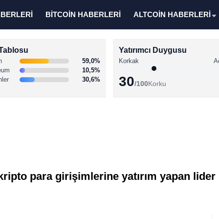
ABERLERİ
BİTCOİN HABERLERİ
ALTCOİN HABERLERİ
Tablosu
Yatırımcı Duygusu
n
59,0%
Korkak
A
eum
10,5%
30
nler
30,6%
/100
Korku
ripto para girişimlerine yatırım yapan lider 