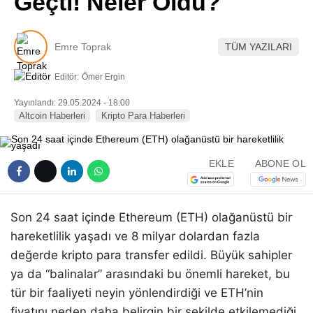
Geçti! Neler Oldu?
Pinterest
Emre Toprak
TÜM YAZILARI
LinkedIn
Editör:
Ömer Ergin
Telegram
Yayınlandı: 29.05.2024 - 18:00
Altcoin Haberleri
Kripto Para Haberleri
EKLE
ABONE OL
Son 24 saat içinde Ethereum (ETH) olağanüstü bir
hareketlilik yaşadı ve 8 milyar dolardan fazla
değerde kripto para transfer edildi. Büyük sahipler
ya da “balinalar” arasındaki bu önemli hareket, bu
tür bir faaliyeti neyin yönlendirdiği ve ETH’nin
fiyatını neden daha belirgin bir şekilde etkilemediği