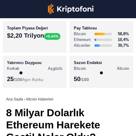
Toplam Piyasa Değeri
Pay Tablosu
Bitcoin
58,8%
$2,20 Trilyon
+0.44%
Ethereum
10,4%
Altcoinler
30,7%
KRİPTO PARA HABERLERİ
Facebook
BİTCOİN HABERLERİ
Yatırımcı Duygusu
Sezon Endeksi
Korkak
Açgözlü
Bitcoin
Altcoin
ALTCOİN HABERLERİ
25
50
/100
Aşırı Korku
/100
AKADEMİ
Instagram
SÖZLÜK
Ana Sayfa
›
Altcoin Haberleri
8 Milyar Dolarlık
Youtube
Ethereum Harekete
TikTok