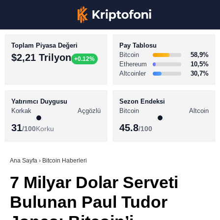
Toplam Piyasa Değeri
Pay Tablosu
Bitcoin
58,9%
$2,21 Trilyon
+0.12%
Ethereum
10,5%
Altcoinler
30,7%
KRİPTO PARA HABERLERİ
Facebook
BİTCOİN HABERLERİ
Yatırımcı Duygusu
Sezon Endeksi
Korkak
Açgözlü
Bitcoin
Altcoin
ALTCOİN HABERLERİ
31
45.8
/100
Korku
/100
AKADEMİ
Instagram
SÖZLÜK
Ana Sayfa
›
Bitcoin Haberleri
7 Milyar Dolar Serveti
Youtube
Bulunan Paul Tudor
TikTok