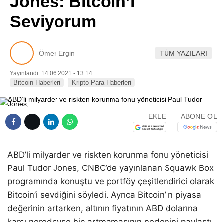
Jones: Bitcoin’i
Pinterest
Seviyorum
LinkedIn
Ömer Ergin
TÜM YAZILARI
Telegram
Yayınlandı: 14.06.2021 - 13:14
Bitcoin Haberleri
Kripto Para Haberleri
EKLE
ABONE OL
ABD’li milyarder ve riskten korunma fonu yöneticisi
Paul Tudor Jones, CNBC’de yayınlanan Squawk Box
programında konuştu ve portföy çeşitlendirici olarak
Bitcoin’i sevdiğini söyledi. Ayrıca Bitcoin’in piyasa
değerinin artarken, altının fiyatının ABD dolarına
karşı neredeyse hiç artmamasının nedenini paylaştı.