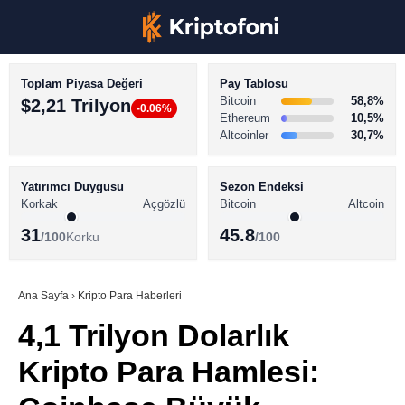
Toplam Piyasa Değeri
Pay Tablosu
Bitcoin
58,8%
$2,21 Trilyon
-0.06%
Ethereum
10,5%
Altcoinler
30,7%
KRİPTO PARA HABERLERİ
Facebook
BİTCOİN HABERLERİ
Yatırımcı Duygusu
Sezon Endeksi
Korkak
Açgözlü
Bitcoin
Altcoin
ALTCOİN HABERLERİ
31
45.8
/100
Korku
/100
AKADEMİ
Instagram
SÖZLÜK
Ana Sayfa
›
Kripto Para Haberleri
4,1 Trilyon Dolarlık
Youtube
Kripto Para Hamlesi:
TikTok