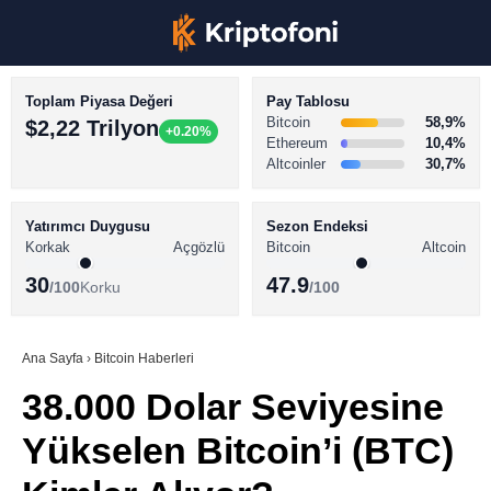
Toplam Piyasa Değeri
Pay Tablosu
Bitcoin
58,9%
$2,22 Trilyon
+0.20%
Ethereum
10,4%
Altcoinler
30,7%
KRİPTO PARA HABERLERİ
Facebook
BİTCOİN HABERLERİ
Yatırımcı Duygusu
Sezon Endeksi
Korkak
Açgözlü
Bitcoin
Altcoin
ALTCOİN HABERLERİ
30
47.9
/100
Korku
/100
AKADEMİ
Instagram
SÖZLÜK
Ana Sayfa
›
Bitcoin Haberleri
38.000 Dolar Seviyesine
Youtube
Yükselen Bitcoin’i (BTC)
TikTok