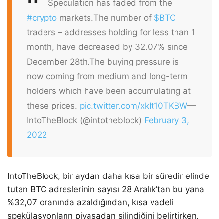
Speculation has faded from the
#crypto
markets.
The number of
$BTC
traders – addresses holding for less than 1
month, have decreased by 32.07% since
December 28th.
The buying pressure is
now coming from medium and long-term
holders which have been accumulating at
these prices.
pic.twitter.com/xkIt10TKBW
—
IntoTheBlock (@intotheblock)
February 3,
2022
IntoTheBlock, bir aydan daha kısa bir süredir elinde
tutan BTC adreslerinin sayısı 28 Aralık’tan bu yana
%32,07 oranında azaldığından, kısa vadeli
spekülasyonların piyasadan silindiğini belirtirken,