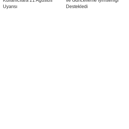
Kullanıcılara 21 Ağustos
ve Güncelleme İyimserliği
Uyarısı
Destekledi