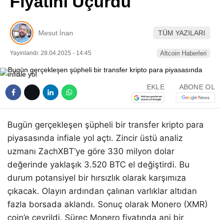
Fiyatını Uçurdu
Pinterest
Mesut İnan
TÜM YAZILARI
LinkedIn
Yayınlandı: 28.04.2025 - 14:45
Altcoin Haberleri
Telegram
EKLE
ABONE OL
Bugün gerçekleşen şüpheli bir transfer kripto para
piyasasında infiale yol açtı. Zincir üstü analiz
uzmanı ZachXBT’ye göre 330 milyon dolar
değerinde yaklaşık 3.520 BTC el değiştirdi. Bu
durum potansiyel bir hırsızlık olarak karşımıza
çıkacak. Olayın ardından çalınan varlıklar altıdan
fazla borsada aklandı. Sonuç olarak Monero (XMR)
coin’e çevrildi. Süreç Monero fiyatında ani bir