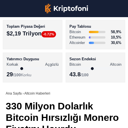
Toplam Piyasa Değeri
Pay Tablosu
Bitcoin
58,9%
$2,19 Trilyon
-0.72%
Ethereum
10,5%
Altcoinler
30,6%
KRİPTO PARA HABERLERİ
Facebook
BİTCOİN HABERLERİ
Yatırımcı Duygusu
Sezon Endeksi
Korkak
Açgözlü
Bitcoin
Altcoin
ALTCOİN HABERLERİ
29
43.8
/100
Korku
/100
AKADEMİ
Instagram
SÖZLÜK
Ana Sayfa
›
Altcoin Haberleri
330 Milyon Dolarlık
Youtube
Bitcoin Hırsızlığı Monero
TikTok