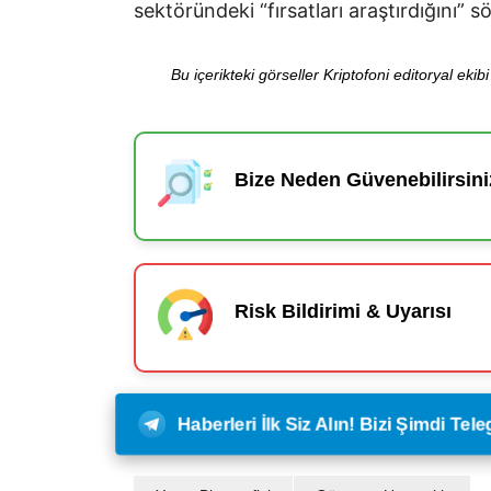
sektöründeki “fırsatları araştırdığını” s
Bu içerikteki görseller Kriptofoni editoryal ek
Bize Neden Güvenebilirsini
Risk Bildirimi & Uyarısı
Haberleri İlk Siz Alın! Bizi Şimdi Te