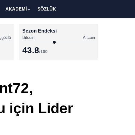
AKADEMİ
SÖZLÜK
Sezon Endeksi
çgözlü
Bitcoin
Altcoin
43.8
/100
Kripto Para Haberleri
Bitcoin Haberleri
nt72,
Altcoin Haberleri
Ethereum Haberleri
 için Lider
Solana Haberleri
XRP Haberleri
Memecoin Haberleri