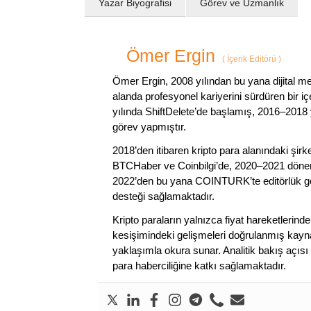
Yazar Biyografisi
Görev ve Uzmanlık
Ömer Ergin
(
İçerik Editörü
)
Ömer Ergin, 2008 yılından bu yana dijital me
alanda profesyonel kariyerini sürdüren bir iç
yılında ShiftDelete’de başlamış, 2016–2018 y
görev yapmıştır.
2018’den itibaren kripto para alanındaki şi
BTCHaber ve Coinbilgi’de, 2020–2021 dönemi
2022’den bu yana COINTURK’te editörlük gör
desteği sağlamaktadır.
Kripto paraların yalnızca fiyat hareketlerind
kesişimindeki gelişmeleri doğrulanmış kayna
yaklaşımla okura sunar. Analitik bakış açısı 
para haberciliğine katkı sağlamaktadır.