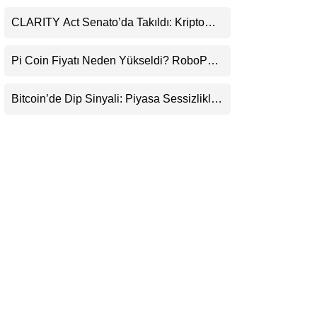
Durduracak
LinkedIn
CLARITY Act Senato’da Takıldı: Kripto
Para Piyasası 2027’yi Fiyatlıyor
Telegram
Pi Coin Fiyatı Neden Yükseldi? RoboPay
Ortaklığı ve Güncelleme İyimserliği
Destekledi
Bitcoin’de Dip Sinyali: Piyasa Sessizlikle
Sıkışıyor