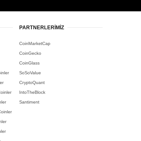
PARTNERLERIMIZ
CoinMarketCap
CoinGecko
CoinGlass
inler
SoSoValue
er
CryptoQuant
oinler
IntoTheBlock
ler
Santiment
oinler
nler
ler
r