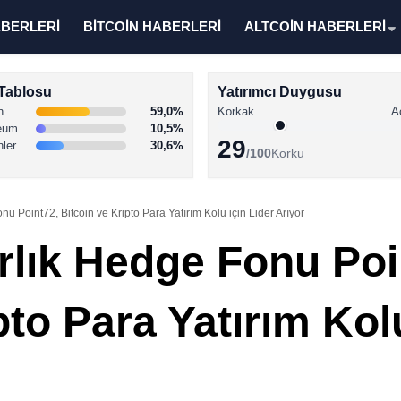
ABERLERİ
BİTCOİN HABERLERİ
ALTCOİN HABERLERİ
Tablosu
Yatırımcı Duygusu
n
59,0%
Korkak
A
eum
10,5%
29
nler
30,6%
/100
Korku
u Point72, Bitcoin ve Kripto Para Yatırım Kolu için Lider Arıyor
rlık Hedge Fonu Poi
pto Para Yatırım Kolu