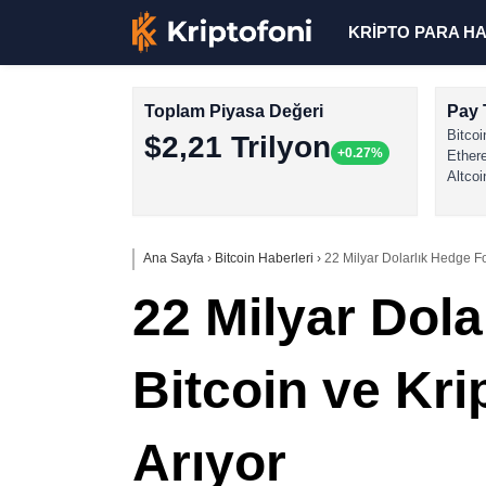
KRİPTO PARA H
Toplam Piyasa Değeri
Pay 
Bitcoi
$2,21 Trilyon
+0.27%
Ether
Altcoi
Ana Sayfa
›
Bitcoin Haberleri
›
22 Milyar Dolarlık Hedge Fon
22 Milyar Dola
Bitcoin ve Kri
Arıyor