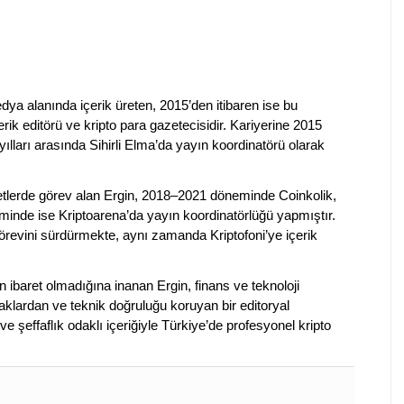
dya alanında içerik üreten, 2015’den itibaren ise bu
erik editörü ve kripto para gazetecisidir. Kariyerine 2015
ılları arasında Sihirli Elma’da yayın koordinatörü olarak
rketlerde görev alan Ergin, 2018–2021 döneminde Coinkolik,
nde ise Kriptoarena’da yayın koordinatörlüğü yapmıştır.
evini sürdürmekte, aynı zamanda Kriptofoni’ye içerik
en ibaret olmadığına inanan Ergin, finans ve teknoloji
klardan ve teknik doğruluğu koruyan bir editoryal
ve şeffaflık odaklı içeriğiyle Türkiye’de profesyonel kripto