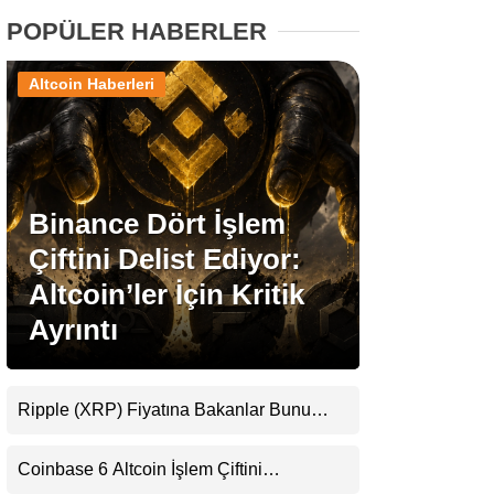
POPÜLER HABERLER
Stablecoin Haberleri
Altcoin Haberleri
Facebook
Binance Dört İşlem
Çiftini Delist Ediyor:
Instagram
Altcoin’ler İçin Kritik
Ayrıntı
Youtube
TikTok
Ripple (XRP) Fiyatına Bakanlar Bunu
Kaçırıyor: Evernorth’tan Dikkat Çeken
Pinterest
Uyarı
Coinbase 6 Altcoin İşlem Çiftini