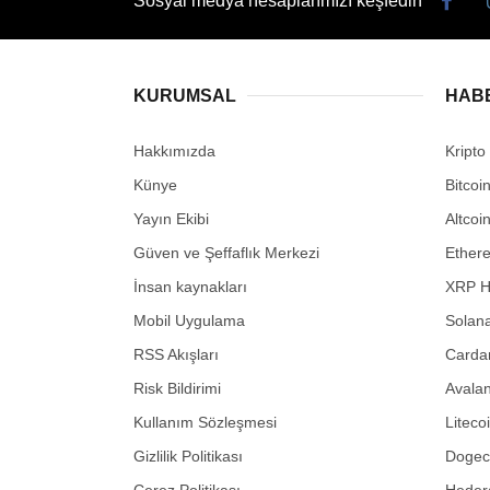
Sosyal medya hesaplarımızı keşfedin
KURUMSAL
HAB
Hakkımızda
Kripto
Künye
Bitcoi
Yayın Ekibi
Altcoi
Güven ve Şeffaflık Merkezi
Ether
İnsan kaynakları
XRP H
Mobil Uygulama
Solana
RSS Akışları
Carda
Risk Bildirimi
Avalan
Kullanım Sözleşmesi
Liteco
Gizlilik Politikası
Dogeco
Çerez Politikası
Hedera