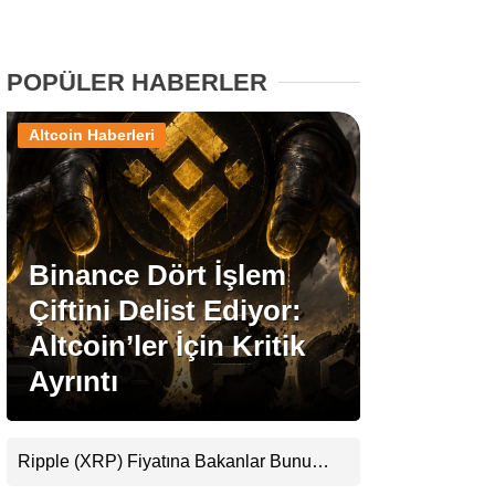
Stablecoin Haberleri
POPÜLER HABERLER
Altcoin Haberleri
Facebook
Binance Dört İşlem
Instagram
Çiftini Delist Ediyor:
Youtube
Altcoin’ler İçin Kritik
Ayrıntı
TikTok
Pinterest
Ripple (XRP) Fiyatına Bakanlar Bunu
Kaçırıyor: Evernorth’tan Dikkat Çeken