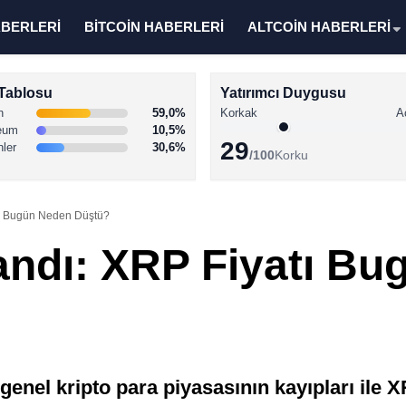
ABERLERİ
BİTCOİN HABERLERİ
ALTCOİN HABERLERİ
Tablosu
Yatırımcı Duygusu
n
59,0%
Korkak
A
eum
10,5%
29
nler
30,6%
/100
Korku
tı Bugün Neden Düştü?
andı: XRP Fiyatı B
enel kripto para piyasasının kayıpları ile 