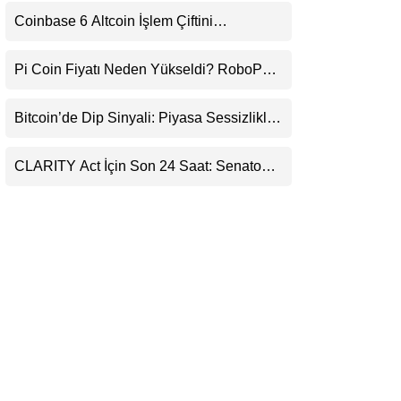
Uyarı
LinkedIn
Coinbase 6 Altcoin İşlem Çiftini
Durduracak
Telegram
Pi Coin Fiyatı Neden Yükseldi? RoboPay
Ortaklığı ve Güncelleme İyimserliği
Destekledi
Bitcoin’de Dip Sinyali: Piyasa Sessizlikle
Sıkışıyor
CLARITY Act İçin Son 24 Saat: Senato
Matematiği Kripto Para Piyasasının
Beklentisini Bozabilir