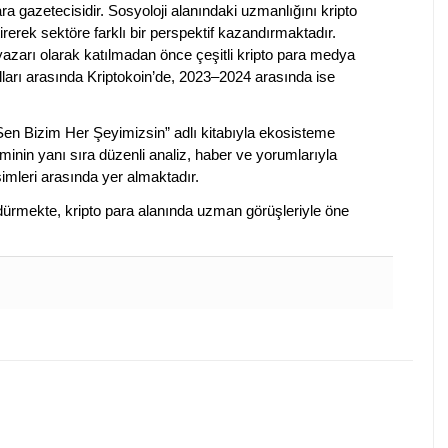
a gazetecisidir. Sosyoloji alanındaki uzmanlığını kripto
irerek sektöre farklı bir perspektif kazandırmaktadır.
 yazarı olarak katılmadan önce çeşitli kripto para medya
lları arasında Kriptokoin’de, 2023–2024 arasında ise
 Sen Bizim Her Şeyimizsin” adlı kitabıyla ekosisteme
iminin yanı sıra düzenli analiz, haber ve yorumlarıyla
isimleri arasında yer almaktadır.
sürdürmekte, kripto para alanında uzman görüşleriyle öne