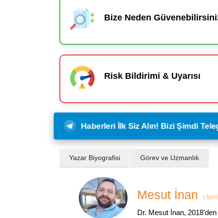
Bize Neden Güvenebilirsini
Risk Bildirimi & Uyarısı
Haberleri İlk Siz Alın! Bizi Şimdi Te
Yazar Biyografisi
Görev ve Uzmanlık
Mesut İnan
(
İçer
Dr. Mesut İnan, 2018’den 