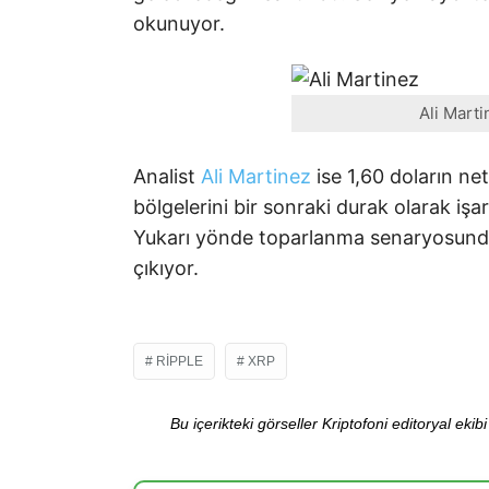
okunuyor.
Ali Marti
Analist
Ali Martinez
ise 1,60 doların net
bölgelerini bir sonraki durak olarak işare
Yukarı yönde toparlanma senaryosunda i
çıkıyor.
RIPPLE
XRP
Bu içerikteki görseller Kriptofoni editoryal ek