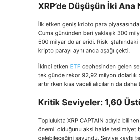
XRP’de Düşüşün İki Ana 
İlk etken geniş kripto para piyasasında
Cuma gününden beri yaklaşık 300 mily
500 milyar dolar eridi. Risk iştahındak
kripto parayı aynı anda aşağı çekti.
İkinci etken
ETF
cephesinden gelen ser
tek günde rekor 92,92 milyon dolarlık çı
artırırken kısa vadeli alıcıların da dah
Kritik Seviyeler: 1,60 Ü
Toplulukta XRP CAPTAIN adıyla bilinen 
önemli olduğunu aksi halde teslimiyet 
gelebileceğini savundu. Seviye kaybı t