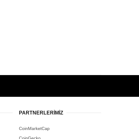
PARTNERLERIMIZ
CoinMarketCap
CoinGecko