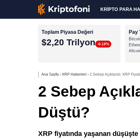
KRİPTO PARA H
Toplam Piyasa Değeri
Pay 
Bitcoi
$2,20 Trilyon
-0.18%
Ether
Altcoi
Ana Sayfa
›
XRP Haberleri
›
2 Sebep Açıklandı: XRP Fiya
2 Sebep Açıkl
Düştü?
XRP fiyatında yaşanan düşüşte g