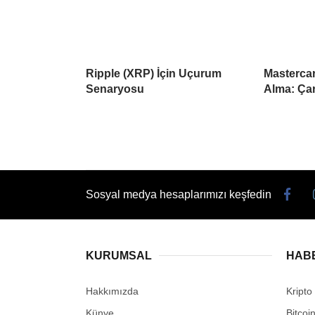
Ripple (XRP) İçin Uçurum
Mastercar
Senaryosu
Alma: Çar
Sosyal medya hesaplarımızı keşfedin
KURUMSAL
HAB
Hakkımızda
Kripto
Künye
Bitcoi