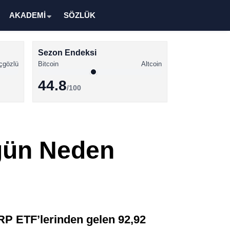
AKADEMİ
SÖZLÜK
Sezon Endeksi
çgözlü
Bitcoin
Altcoin
44.8
/100
Kripto Para Haberleri
Bitcoin Haberleri
ugün Neden
Altcoin Haberleri
Ethereum Haberleri
Solana Haberleri
XRP Haberleri
XRP ETF’lerinden gelen 92,92
Memecoin Haberleri