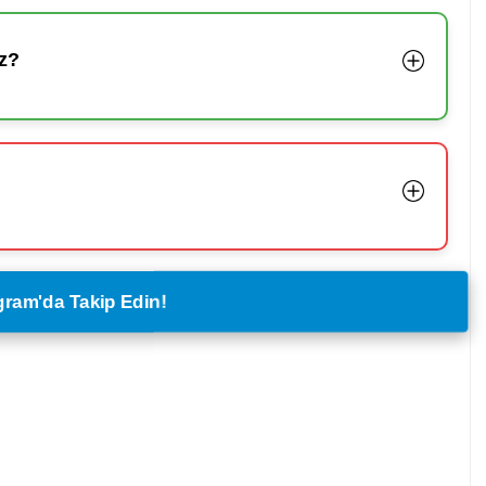
z?
legram'da Takip Edin!