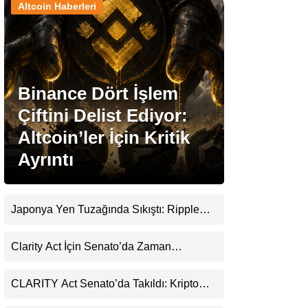
Altcoin Haberleri
Stablecoin Haberleri
Binance Dört İşlem
Facebook
Çiftini Delist Ediyor:
Altcoin’ler İçin Kritik
Ayrıntı
Instagram
Youtube
Japonya Yen Tuzağında Sıkıştı: Ripple
(XRP) Üçüncü Yol Olabilir mi?
TikTok
Clarity Act İçin Senato’da Zaman
Daralıyor
Pinterest
CLARITY Act Senato’da Takıldı: Kripto
Para Piyasası 2027’yi Fiyatlıyor