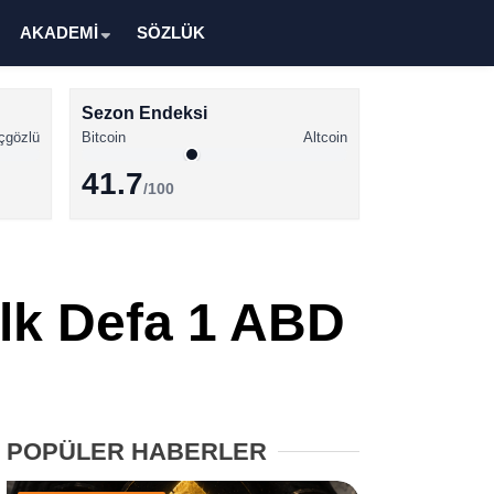
AKADEMİ
SÖZLÜK
Sezon Endeksi
çgözlü
Bitcoin
Altcoin
41.7
/100
Kripto Para Haberleri
Bitcoin Haberleri
İlk Defa 1 ABD
Altcoin Haberleri
Ethereum Haberleri
Solana Haberleri
POPÜLER HABERLER
XRP Haberleri
Memecoin Haberleri