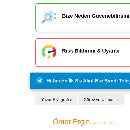
Bize Neden Güvenebilirsini
Risk Bildirimi & Uyarısı
Haberleri İlk Siz Alın! Bizi Şimdi Te
Yazar Biyografisi
Görev ve Uzmanlık
Ömer Ergin
(
İçerik Editörü
)