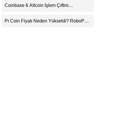
Coinbase 6 Altcoin İşlem Çiftini
LinkedIn
Durduracak
Pi Coin Fiyatı Neden Yükseldi? RoboPay
Telegram
Ortaklığı ve Güncelleme İyimserliği
Destekledi