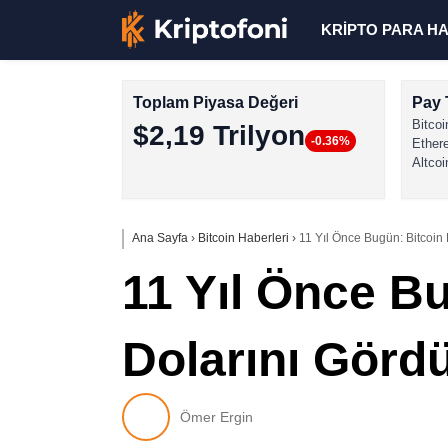
KRİPTO PARA H
Toplam Piyasa Değeri
Pay 
Bitcoi
$2,19 Trilyon
-0.36%
Ether
Altcoi
Ana Sayfa
›
Bitcoin Haberleri
›
11 Yıl Önce Bugün: Bitcoin 
11 Yıl Önce Bu
Dolarını Görd
Ömer Ergin