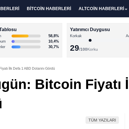
ABERLERİ
BİTCOİN HABERLERİ
ALTCOİN HABERLERİ
Tablosu
Yatırımcı Duygusu
n
58,8%
Korkak
A
eum
10,4%
29
nler
30,7%
/100
Korku
Fiyatı İlk Defa 1 ABD Dolarını Gördü
gün: Bitcoin Fiyatı 
ü
TÜM YAZILARI