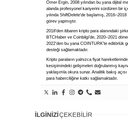
Ömer Ergin, 2008 yılından bu yana dijital me
alanda profesyonel kariyerini sürdüren bir iç
yılında ShiftDelete’de başlamış, 2016–2018 y
görev yapmıştır.
2018’den itibaren kripto para alanındaki şi
BTCHaber ve Coinbilgi’de, 2020–2021 dönemi
2022’den bu yana COINTURK’te editörlük gör
desteği sağlamaktadır.
Kripto paraların yalnızca fiyat hareketlerind
kesişimindeki gelişmeleri doğrulanmış kayna
yaklaşımla okura sunar. Analitik bakış açısı 
para haberciliğine katkı sağlamaktadır.
İLGİNİZİ
ÇEKEBİLİR