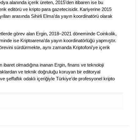
dya alanında içerik üreten, 2015’den itibaren ise bu
erik editörü ve kripto para gazetecisidir. Kariyerine 2015
ılları arasında Sihirli Elma’da yayın koordinatörü olarak
rketlerde görev alan Ergin, 2018–2021 döneminde Coinkolik,
nde ise Kriptoarena’da yayın koordinatörlüğü yapmıştır.
evini sürdürmekte, aynı zamanda Kriptofoni’ye içerik
en ibaret olmadığına inanan Ergin, finans ve teknoloji
klardan ve teknik doğruluğu koruyan bir editoryal
ve şeffaflık odaklı içeriğiyle Türkiye’de profesyonel kripto