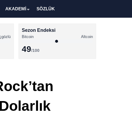
AKADEMİ
SÖZLÜK
Sezon Endeksi
çgözlü
Bitcoin
Altcoin
49
/100
Kripto Para Haberleri
Bitcoin Haberleri
Rock’tan
Altcoin Haberleri
Ethereum Haberleri
Dolarlık
Solana Haberleri
XRP Haberleri
Memecoin Haberleri