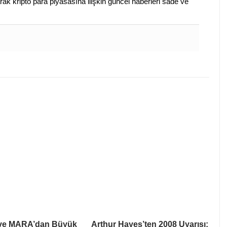
arak kripto para piyasasına ilişkin güncel haberleri sade ve
 ve MARA’dan Büyük
Arthur Hayes’ten 2008 Uyarısı: