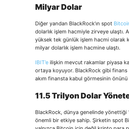
Milyar Dolar
Diğer yandan BlackRock’ın spot
Bitcoi
dolarlık işlem hacmiyle zirveye ulaştı
yüksek tek günlük işlem hacmi olarak k
milyar dolarlık işlem hacmine ulaştı.
IBIT’e
ilişkin mevcut rakamlar piyasa katı
ortaya koyuyor. BlackRock gibi finans oy
akım finansta kabul görmesinin önünü 
11.5 Trilyon Dolar Yönet
BlackRock, dünya genelinde yönettiği 1
önemli bir etkiye sahip. Şirketin spot 
yalnızca Bitcoin için değil kripto para