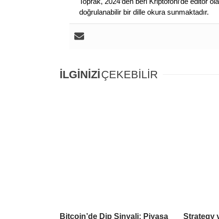
Toprak, 2024’den beri Kriptofoni’de editör ol
doğrulanabilir bir dille okura sunmaktadır.
İLGİNİZİ
ÇEKEBİLİR
Bitcoin’de Dip Sinyali: Piyasa
Strategy