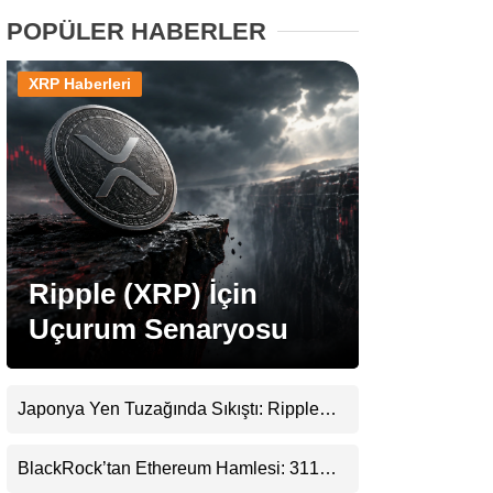
POPÜLER HABERLER
Stablecoin Haberleri
XRP Haberleri
Facebook
Instagram
Ripple (XRP) İçin
Uçurum Senaryosu
Youtube
TikTok
Japonya Yen Tuzağında Sıkıştı: Ripple
(XRP) Üçüncü Yol Olabilir mi?
Pinterest
BlackRock’tan Ethereum Hamlesi: 311