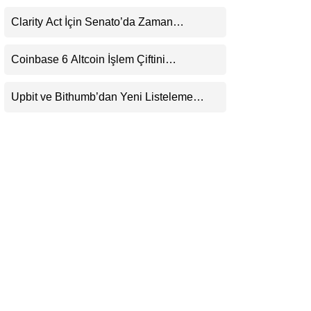
Milyar Dolarlık Nakit Serisi Zincire Taşındı
LinkedIn
Clarity Act İçin Senato’da Zaman
Daralıyor
Telegram
Coinbase 6 Altcoin İşlem Çiftini
Durduracak
Upbit ve Bithumb’dan Yeni Listeleme
Hamlesi: HOME, META2 ve USDG
Geliyor