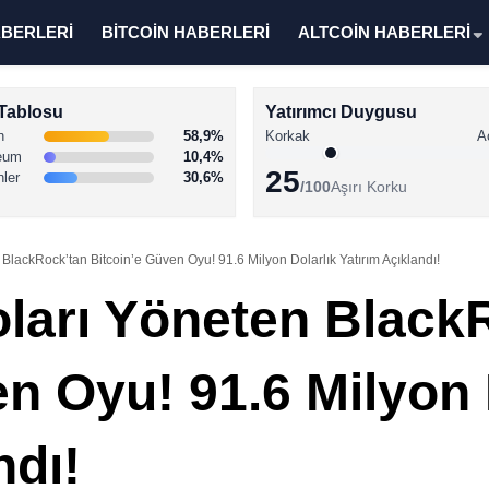
ABERLERİ
BİTCOİN HABERLERİ
ALTCOİN HABERLERİ
Tablosu
Yatırımcı Duygusu
n
58,9%
Korkak
A
eum
10,4%
25
nler
30,6%
/100
Aşırı Korku
 BlackRock’tan Bitcoin’e Güven Oyu! 91.6 Milyon Dolarlık Yatırım Açıklandı!
Doları Yöneten Black
n Oyu! 91.6 Milyon 
ndı!