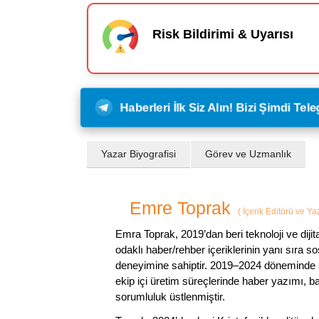
Risk Bildirimi & Uyarısı
Haberleri İlk Siz Alın! Bizi Şimdi Te
Yazar Biyografisi
Görev ve Uzmanlık
Emre Toprak
(
İçerik Editörü ve Y
Emra Toprak, 2019’dan beri teknoloji ve dijit
odaklı haber/rehber içeriklerinin yanı sıra 
deneyimine sahiptir. 2019–2024 döneminde a
ekip içi üretim süreçlerinde haber yazımı, b
sorumluluk üstlenmiştir.