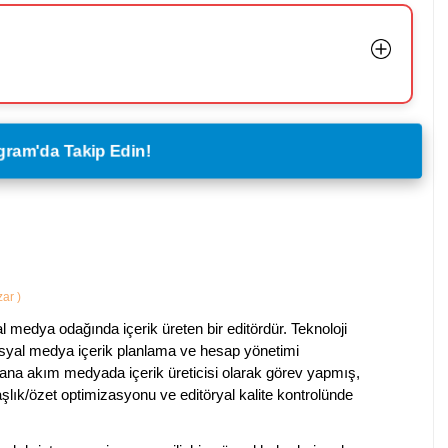
legram'da Takip Edin!
azar
)
al medya odağında içerik üreten bir editördür. Teknoloji
sosyal medya içerik planlama ve hesap yönetimi
na akım medyada içerik üreticisi olarak görev yapmış,
aşlık/özet optimizasyonu ve editöryal kalite kontrolünde