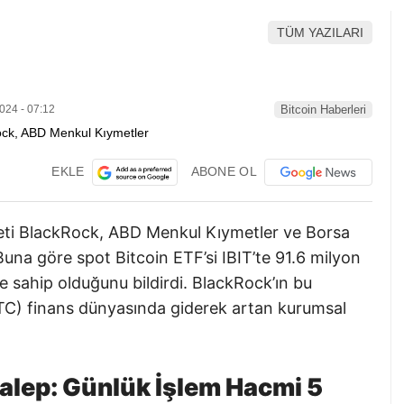
TÜM YAZILARI
024 - 07:12
Bitcoin Haberleri
EKLE
ABONE OL
keti BlackRock, ABD Menkul Kıymetler ve Borsa
na göre spot Bitcoin ETF’si IBIT’te 91.6 milyon
 sahip olduğunu bildirdi. BlackRock’ın bu
BTC) finans dünyasında giderek artan kurumsal
Talep: Günlük İşlem Hacmi 5