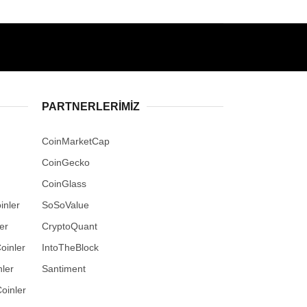
PARTNERLERIMIZ
CoinMarketCap
CoinGecko
CoinGlass
inler
SoSoValue
er
CryptoQuant
oinler
IntoTheBlock
ler
Santiment
oinler