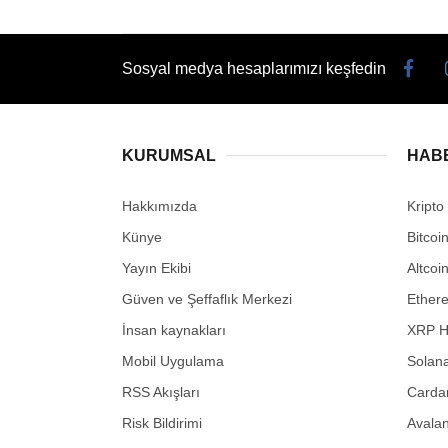
Sosyal medya hesaplarımızı keşfedin
KURUMSAL
HAB
Hakkımızda
Kripto
Künye
Bitcoi
Yayın Ekibi
Altcoi
Güven ve Şeffaflık Merkezi
Ether
İnsan kaynakları
XRP H
Mobil Uygulama
Solana
RSS Akışları
Carda
Risk Bildirimi
Avalan