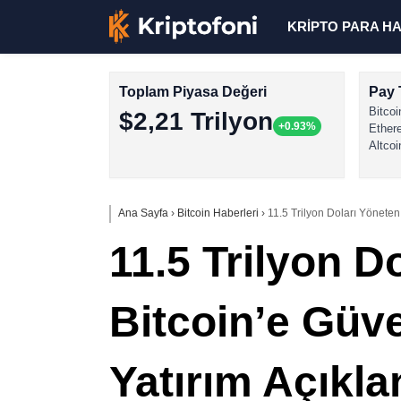
KRİPTO PARA H
Toplam Piyasa Değeri
Pay 
Bitcoi
$2,21 Trilyon
+0.93%
Ether
Altcoi
Ana Sayfa
›
Bitcoin Haberleri
›
11.5 Trilyon Doları Yöneten
11.5 Trilyon 
Bitcoin’e Güve
Yatırım Açıkla