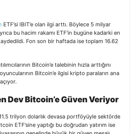
n
ETF’si IBIT’e olan ilgi arttı. Böylece 5 milyar
. Ayrıca bu hacim rakamı ETF’in bugüne kadarki en
aydedildi. Fon son bir haftada ise toplam 16.62
lımcılarının Bitcoin’e talebinin hızla arttığını
uncularının Bitcoin’e ilgisi kripto paraların ana
açıyor.
en Dev Bitcoin’e Güven Veriyor
1.5 trilyon dolarlık devasa portföyüyle sektörde
Bitcoin ETF’sine yaptığı bu doğrudan yatırım ise
 piyasasının genelinde büyük bir güven mesajı.