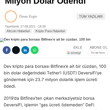
Milyon Dolar Ödendi
Pinterest
Ömer Ergin
TÜM YAZILARI
LinkedIn
Yayınlandı: 27.09.2021 - 18:39
Altcoin Haberleri
Kripto Para Haberleri
Telegram
EKLE
ABONE OL
Dev kripto para borsası Bitfinex’e ait bir cüzdan, 100
bin dolar değerindeki Tether’i (USDT) DeversiFi’ye
göndermek için 23.7 milyon dolarlık işlem ücreti
ödedi.
2019’da Bitfinex’ten çıkan merkeziyetsiz borsa
DeversiFi, işlemin “gas ücreti ödemeden” DeFi