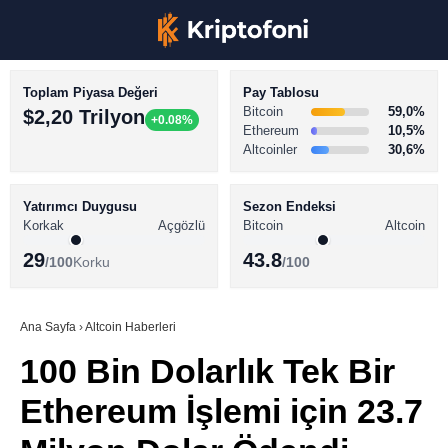
Toplam Piyasa Değeri
Pay Tablosu
Bitcoin
59,0%
$2,20 Trilyon
+0.08%
Ethereum
10,5%
Altcoinler
30,6%
KRİPTO PARA HABERLERİ
Facebook
BİTCOİN HABERLERİ
Yatırımcı Duygusu
Sezon Endeksi
Korkak
Açgözlü
Bitcoin
Altcoin
ALTCOİN HABERLERİ
29
43.8
/100
Korku
/100
AKADEMİ
Instagram
SÖZLÜK
Ana Sayfa
›
Altcoin Haberleri
100 Bin Dolarlık Tek Bir
Youtube
Ethereum İşlemi için 23.7
TikTok