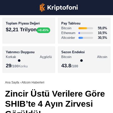
Toplam Piyasa Değeri
Pay Tablosu
Bitcoin
59,0%
$2,21 Trilyon
+0.45%
Ethereum
10,5%
Altcoinler
30,5%
KRİPTO PARA HABERLERİ
Facebook
BİTCOİN HABERLERİ
Yatırımcı Duygusu
Sezon Endeksi
Korkak
Açgözlü
Bitcoin
Altcoin
ALTCOİN HABERLERİ
29
43.8
/100
Korku
/100
AKADEMİ
Instagram
SÖZLÜK
Ana Sayfa
›
Altcoin Haberleri
Zincir Üstü Verilere Göre
Youtube
SHIB’te 4 Ayın Zirvesi
TikTok