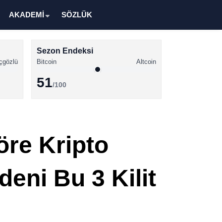
AKADEMİ
SÖZLÜK
Sezon Endeksi
çgözlü
Bitcoin
Altcoin
51
/100
Kripto Para Haberleri
Bitcoin Haberleri
öre Kripto
Altcoin Haberleri
Ethereum Haberleri
eni Bu 3 Kilit
Solana Haberleri
XRP Haberleri
Memecoin Haberleri