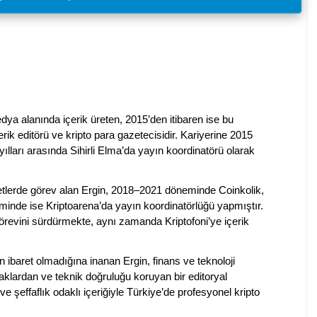
dya alanında içerik üreten, 2015’den itibaren ise bu
erik editörü ve kripto para gazetecisidir. Kariyerine 2015
ılları arasında Sihirli Elma’da yayın koordinatörü olarak
rketlerde görev alan Ergin, 2018–2021 döneminde Coinkolik,
nde ise Kriptoarena’da yayın koordinatörlüğü yapmıştır.
evini sürdürmekte, aynı zamanda Kriptofoni’ye içerik
en ibaret olmadığına inanan Ergin, finans ve teknoloji
klardan ve teknik doğruluğu koruyan bir editoryal
ve şeffaflık odaklı içeriğiyle Türkiye’de profesyonel kripto