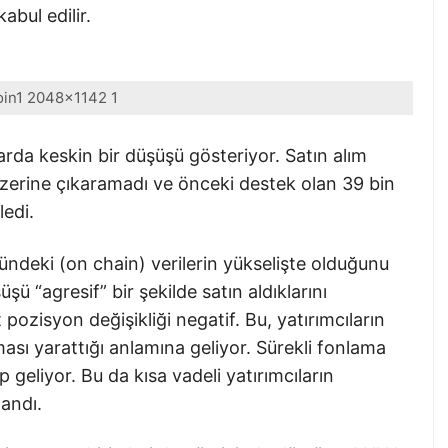
kabul edilir.
oin1 2048x1142 1
larda keskin bir düşüşü gösteriyor. Satın alım
n üzerine çıkaramadı ve önceki destek olan 39 bin
ledi.
tündeki (on chain) verilerin yükselişte olduğunu
şü “agresif” bir şekilde satın aldıklarını
pozisyon değişikliği negatif. Bu, yatırımcıların
ası yarattığı anlamına geliyor. Sürekli fonlama
p geliyor. Bu da kısa vadeli yatırımcıların
landı.