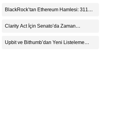
(XRP) Üçüncü Yol Olabilir mi?
LinkedIn
BlackRock’tan Ethereum Hamlesi: 311
Milyar Dolarlık Nakit Serisi Zincire Taşındı
Telegram
Clarity Act İçin Senato’da Zaman
Daralıyor
Upbit ve Bithumb’dan Yeni Listeleme
Hamlesi: HOME, META2 ve USDG
Geliyor