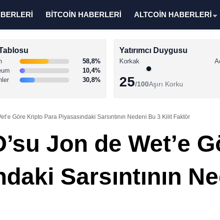
ABERLERİ
BİTCOİN HABERLERİ
ALTCOİN HABERLERİ
Tablosu
Yatırımcı Duygusu
n
58,8%
Korkak
A
eum
10,4%
25
nler
30,8%
/100
Aşırı Korku
t’e Göre Kripto Para Piyasasındaki Sarsıntının Nedeni Bu 3 Kilit Faktör
O’su Jon de Wet’e G
daki Sarsıntının Ned