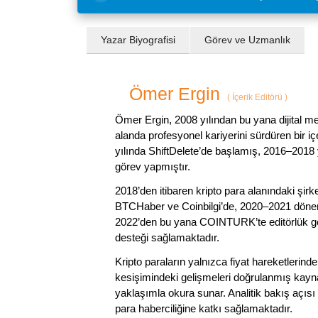
Yazar Biyografisi
Görev ve Uzmanlık
Ömer Ergin
(
İçerik Editörü
)
Ömer Ergin, 2008 yılından bu yana dijital me
alanda profesyonel kariyerini sürdüren bir iç
yılında ShiftDelete’de başlamış, 2016–2018 y
görev yapmıştır.
2018’den itibaren kripto para alanındaki şi
BTCHaber ve Coinbilgi’de, 2020–2021 dönemi
2022’den bu yana COINTURK’te editörlük gör
desteği sağlamaktadır.
Kripto paraların yalnızca fiyat hareketlerind
kesişimindeki gelişmeleri doğrulanmış kayna
yaklaşımla okura sunar. Analitik bakış açısı 
para haberciliğine katkı sağlamaktadır.