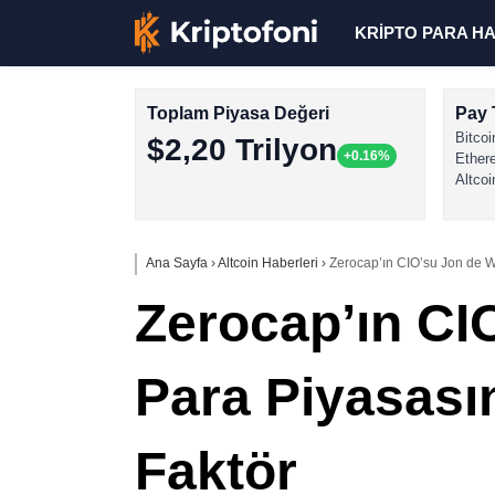
KRİPTO PARA H
Toplam Piyasa Değeri
Pay 
Bitcoi
$2,20 Trilyon
+0.16%
Ether
Altcoi
Ana Sayfa
›
Altcoin Haberleri
›
Zerocap’ın CIO’su Jon de We
Zerocap’ın CI
Para Piyasasın
Faktör