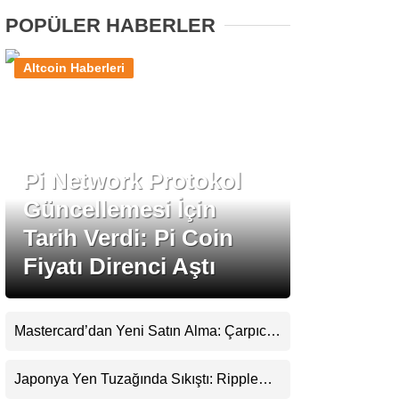
POPÜLER HABERLER
Stablecoin Haberleri
Altcoin Haberleri
Facebook
Pi Network Protokol
Güncellemesi İçin
Instagram
Tarih Verdi: Pi Coin
Fiyatı Direnci Aştı
Youtube
TikTok
Mastercard’dan Yeni Satın Alma: Çarpıcı
Ripple Detayı
Pinterest
Japonya Yen Tuzağında Sıkıştı: Ripple