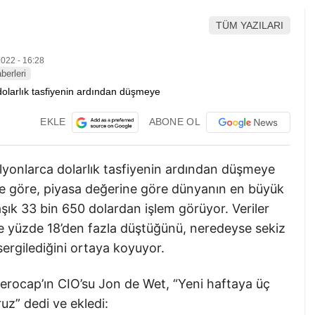
TÜM YAZILARI
022 - 16:28
berleri
EKLE
ABONE OL
ilyonlarca dolarlık tasfiyenin ardından düşmeye
e göre, piyasa değerine göre dünyanın en büyük
aşık 33 bin 650 dolardan işlem görüyor. Veriler
nde yüzde 18’den fazla düştüğünü, neredeyse sekiz
ergilediğini ortaya koyuyor.
i Zerocap’ın CIO’su Jon de Wet, “Yeni haftaya üç
ruz” dedi ve ekledi: