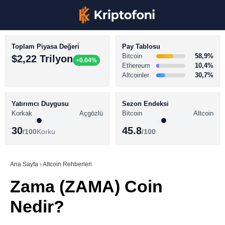
Toplam Piyasa Değeri
Pay Tablosu
Bitcoin
58,9%
$2,22 Trilyon
+0.04%
Ethereum
10,4%
Altcoinler
30,7%
KRİPTO PARA HABERLERİ
Facebook
BİTCOİN HABERLERİ
Yatırımcı Duygusu
Sezon Endeksi
Korkak
Açgözlü
Bitcoin
Altcoin
ALTCOİN HABERLERİ
30
45.8
/100
Korku
/100
AKADEMİ
Instagram
SÖZLÜK
Ana Sayfa
›
Altcoin Rehberleri
Zama (ZAMA) Coin
Youtube
Nedir?
TikTok