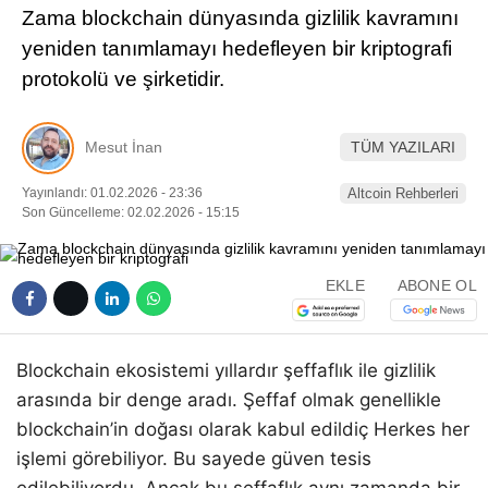
Zama blockchain dünyasında gizlilik kavramını
Pinterest
yeniden tanımlamayı hedefleyen bir kriptografi
protokolü ve şirketidir.
LinkedIn
Mesut İnan
TÜM YAZILARI
Telegram
Yayınlandı: 01.02.2026 - 23:36
Altcoin Rehberleri
Son Güncelleme: 02.02.2026 - 15:15
EKLE
ABONE OL
Blockchain ekosistemi yıllardır şeffaflık ile gizlilik
arasında bir denge aradı. Şeffaf olmak genellikle
blockchain’in doğası olarak kabul edildiç Herkes her
işlemi görebiliyor. Bu sayede güven tesis
edilebiliyordu. Ancak bu şeffaflık aynı zamanda bir