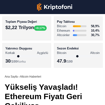
Toplam Piyasa Değeri
Pay Tablosu
Bitcoin
58,9%
$2,22 Trilyon
+0.17%
Ethereum
10,4%
Altcoinler
30,7%
KRİPTO PARA HABERLERİ
Facebook
BİTCOİN HABERLERİ
Yatırımcı Duygusu
Sezon Endeksi
Korkak
Açgözlü
Bitcoin
Altcoin
ALTCOİN HABERLERİ
30
47.9
/100
Korku
/100
AKADEMİ
Instagram
SÖZLÜK
Ana Sayfa
›
Altcoin Haberleri
Yükseliş Yavaşladı!
Youtube
Ethereum Fiyatı Geri
TikTok