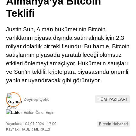
Almanya’ya Bitcoin
Pinterest
Teklifi
LinkedIn
Justin Sun, Alman hükümetinin Bitcoin
varlıklarını piyasa dışında satın almak için 2,3
Telegram
milyar dolarlık bir teklif sundu. Bu hamle, Bitcoin
satışlarının piyasada yaratabileceği olumsuz
etkileri önlemeyi amaçlıyor. Hükümetin satışları
ve Sun’ın teklifi, kripto para piyasasında önemli
yankılar uyandıracak gibi görünüyor.
Zeynep Çelik
TÜM YAZILARI
Editör:
Ömer Ergin
Yayınlandı: 04.07.2024 - 17:00
Bitcoin Haberleri
Kaynak: HABER MERKEZI