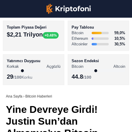
Toplam Piyasa Değeri
Pay Tablosu
Bitcoin
59,0%
$2,21 Trilyon
+0.48%
Ethereum
10,5%
Altcoinler
30,5%
KRİPTO PARA HABERLERİ
Facebook
BİTCOİN HABERLERİ
Yatırımcı Duygusu
Sezon Endeksi
Korkak
Açgözlü
Bitcoin
Altcoin
ALTCOİN HABERLERİ
29
44.8
/100
Korku
/100
AKADEMİ
Instagram
SÖZLÜK
Ana Sayfa
›
Bitcoin Haberleri
Yine Devreye Girdi!
Youtube
Justin Sun’dan
TikTok