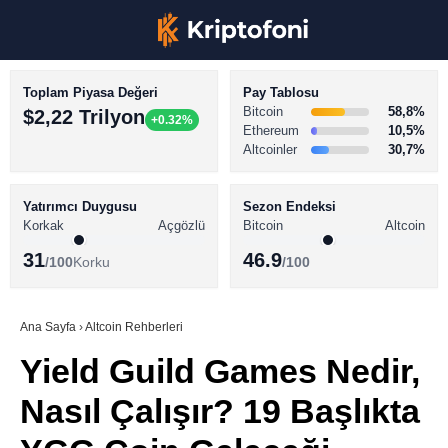
Toplam Piyasa Değeri
Pay Tablosu
Bitcoin
58,8%
$2,22 Trilyon
+0.32%
Ethereum
10,5%
Altcoinler
30,7%
KRİPTO PARA HABERLERİ
Facebook
BİTCOİN HABERLERİ
Yatırımcı Duygusu
Sezon Endeksi
Korkak
Açgözlü
Bitcoin
Altcoin
ALTCOİN HABERLERİ
31
46.9
/100
Korku
/100
AKADEMİ
Instagram
SÖZLÜK
Ana Sayfa
›
Altcoin Rehberleri
Yield Guild Games Nedir,
Youtube
Nasıl Çalışır? 19 Başlıkta
TikTok