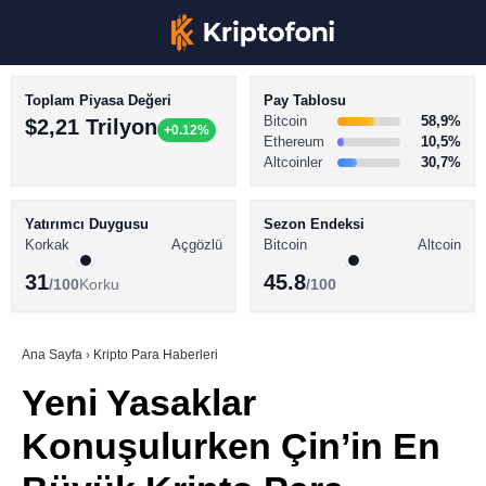
Toplam Piyasa Değeri
Pay Tablosu
Bitcoin
58,9%
$2,21 Trilyon
+0.12%
Ethereum
10,5%
Altcoinler
30,7%
KRİPTO PARA HABERLERİ
Facebook
BİTCOİN HABERLERİ
Yatırımcı Duygusu
Sezon Endeksi
Korkak
Açgözlü
Bitcoin
Altcoin
ALTCOİN HABERLERİ
31
45.8
/100
Korku
/100
AKADEMİ
Instagram
SÖZLÜK
Ana Sayfa
›
Kripto Para Haberleri
Yeni Yasaklar
Youtube
Konuşulurken Çin’in En
TikTok