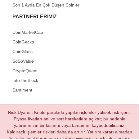
Son 1 Ayda En Çok Düşen Coinler
PARTNERLERIMIZ
CoinMarketCap
CoinGecko
CoinGlass
SoSoValue
CryptoQuant
IntoTheBlock
Santiment
Risk Uyarısı: Kripto paralarla yapılan işlemler yüksek risk içerir.
Piyasa fiyatları ani ve sert hareketlere açıktır; bu nedenle
yatırımınızın bir kısmını veya tamamını kaybedebilirsiniz.
Kaldıraçlı işlemler riskleri daha da artırır. Yatırım kararı almadan
önce finansal durumunuzu, bilgi seviyenizi ve risk toleransınızı