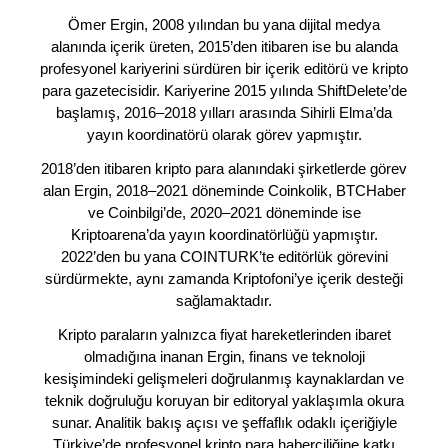
Ömer Ergin, 2008 yılından bu yana dijital medya
alanında içerik üreten, 2015’den itibaren ise bu alanda
profesyonel kariyerini sürdüren bir içerik editörü ve kripto
para gazetecisidir. Kariyerine 2015 yılında ShiftDelete’de
başlamış, 2016–2018 yılları arasında Sihirli Elma’da
yayın koordinatörü olarak görev yapmıştır.
2018’den itibaren kripto para alanındaki şirketlerde görev
alan Ergin, 2018–2021 döneminde Coinkolik, BTCHaber
ve Coinbilgi’de, 2020–2021 döneminde ise
Kriptoarena’da yayın koordinatörlüğü yapmıştır.
2022’den bu yana COINTURK’te editörlük görevini
sürdürmekte, aynı zamanda Kriptofoni’ye içerik desteği
sağlamaktadır.
Kripto paraların yalnızca fiyat hareketlerinden ibaret
olmadığına inanan Ergin, finans ve teknoloji
kesişimindeki gelişmeleri doğrulanmış kaynaklardan ve
teknik doğruluğu koruyan bir editoryal yaklaşımla okura
sunar. Analitik bakış açısı ve şeffaflık odaklı içeriğiyle
Türkiye’de profesyonel kripto para haberciliğine katkı