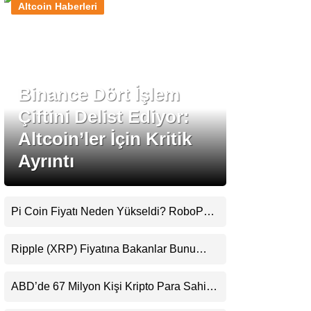
Altcoin Haberleri
Stablecoin Haberleri
Binance Dört İşlem
Facebook
Çiftini Delist Ediyor:
Altcoin’ler İçin Kritik
Ayrıntı
Instagram
Youtube
Pi Coin Fiyatı Neden Yükseldi? RoboPay
Ortaklığı ve Güncelleme İyimserliği
Destekledi
TikTok
Ripple (XRP) Fiyatına Bakanlar Bunu
Kaçırıyor: Evernorth’tan Dikkat Çeken
Uyarı
Pinterest
ABD’de 67 Milyon Kişi Kripto Para Sahibi:
Ripple’dan “Eski Algılar Yıkıldı” Mesajı