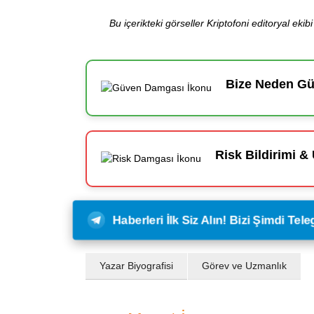
Bu içerikteki görseller Kriptofoni editoryal ek
Bize Neden Güv
Risk Bildirimi & 
Haberleri İlk Siz Alın! Bizi Şimdi Te
Yazar Biyografisi
Görev ve Uzmanlık