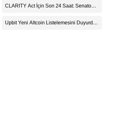
CLARITY Act İçin Son 24 Saat: Senato
LinkedIn
Matematiği Kripto Para Piyasasının
Beklentisini Bozabilir
Upbit Yeni Altcoin Listelemesini Duyurdu:
Telegram
KRW, BTC ve USDT Paritelerinde İşlem
Görecek