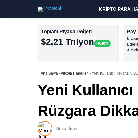
KRİPTO PARA H
Toplam Piyasa Değeri
Pay 
Bitcoi
$2,21 Trilyon
+0.40%
Ether
Altcoi
Ana Sayfa
›
Altcoin Haberleri
›
Yeni Kullanıcı Rekoru! MOG
Yeni Kullanıc
Rüzgara Dikka
Mesut İnan