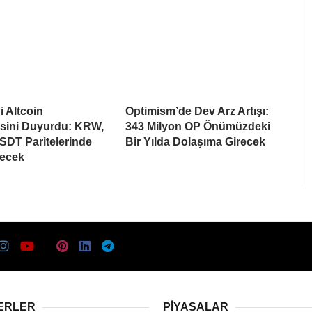
i Altcoin
Optimism’de Dev Arz Artışı:
esini Duyurdu: KRW,
343 Milyon OP Önümüzdeki
SDT Paritelerinde
Bir Yılda Dolaşıma Girecek
recek
ERLER
PIYASALAR