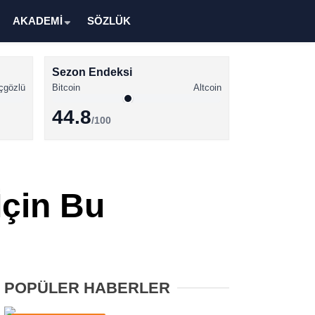
AKADEMİ
SÖZLÜK
Sezon Endeksi
çgözlü
Bitcoin
Altcoin
44.8
/100
Kripto Para Haberleri
Bitcoin Haberleri
İçin Bu
Altcoin Haberleri
Ethereum Haberleri
Solana Haberleri
POPÜLER HABERLER
XRP Haberleri
Memecoin Haberleri