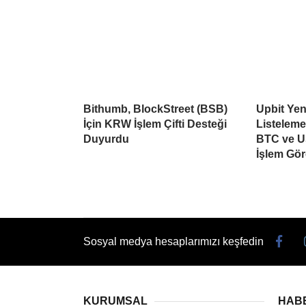
Bithumb, BlockStreet (BSB)
Upbit Yen
İçin KRW İşlem Çifti Desteği
Listelem
Duyurdu
BTC ve U
İşlem Gö
Sosyal medya hesaplarımızı keşfedin
KURUMSAL
HAB