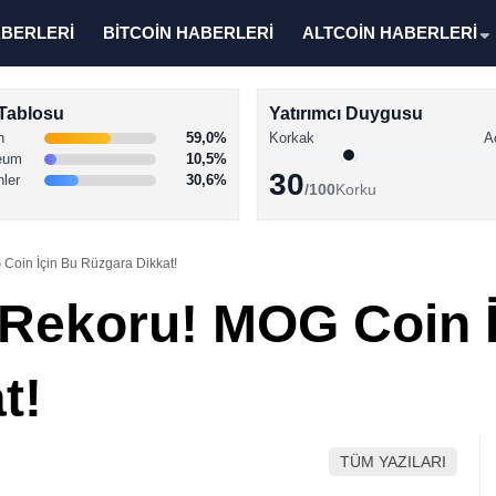
ABERLERİ
BİTCOİN HABERLERİ
ALTCOİN HABERLERİ
Tablosu
Yatırımcı Duygusu
n
59,0%
Korkak
A
eum
10,5%
30
nler
30,6%
/100
Korku
 Coin İçin Bu Rüzgara Dikkat!
ı Rekoru! MOG Coin 
t!
TÜM YAZILARI