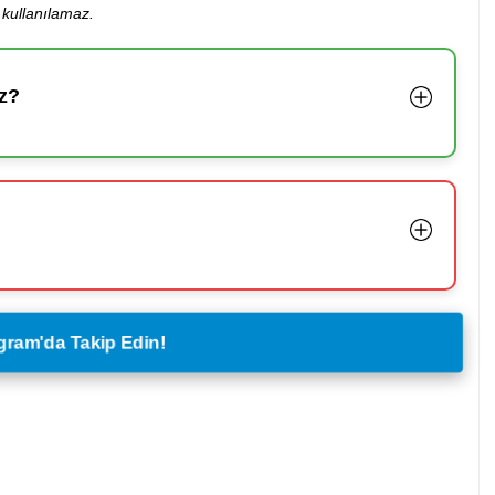
kullanılamaz.
z?
legram'da Takip Edin!