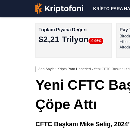
KRİPTO PARA H
Toplam Piyasa Değeri
Pay 
Bitcoi
$2,21 Trilyon
-0.06%
Ether
Altcoi
Ana Sayfa
›
Kripto Para Haberleri
›
Yeni CFTC Başkanı Krip
Yeni CFTC Baş
Çöpe Attı
CFTC Başkanı Mike Selig, 2024’t