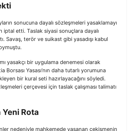
kti
yların sonucuna dayalı sözleşmeleri yasaklamayı
ptal etti. Taslak siyasi sonuçlara dayalı
ı. Savaş, terör ve suikast gibi yasadışı kabul
koymuştu.
ımı yasakçı bir uygulama denemesi olarak
a Borsası Yasası’nın daha tutarlı yorumuna
yen bir kural seti hazırlayacağını söyledi.
eşmeleri çerçevesi için taslak çalışması talimatı
n Yeni Rota
ürünler nedeniyle mahkemede yaşanan çekişmenin