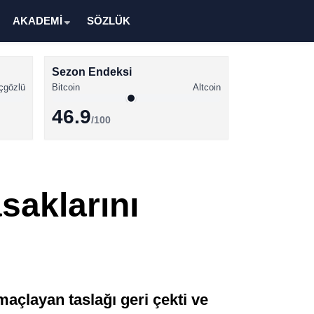
AKADEMİ
SÖZLÜK
Sezon Endeksi
çgözlü
Bitcoin
Altcoin
46.9
/100
Kripto Para Haberleri
Bitcoin Haberleri
saklarını
Altcoin Haberleri
Ethereum Haberleri
Solana Haberleri
XRP Haberleri
açlayan taslağı geri çekti ve
Memecoin Haberleri