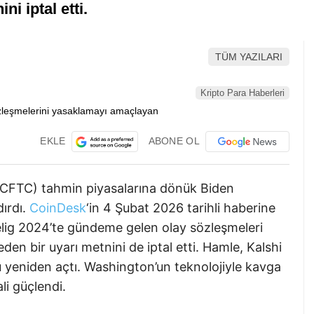
ni iptal etti.
TÜM YAZILARI
Kripto Para Haberleri
EKLE
ABONE OL
(CFTC) tahmin piyasalarına dönük Biden
dırdı.
CoinDesk
‘in 4 Şubat 2026 tarihli haberine
lig 2024’te gündeme gelen olay sözleşmeleri
eden bir uyarı metnini de iptal etti. Hamle, Kalshi
 yeniden açtı. Washington’un teknolojiyle kavga
li güçlendi.