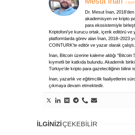
Mesut İnan
(
İçer
Dr. Mesut İnan, 2018’den 
akademisyen ve kripto par
para ekosistemiyle birleşt
Kriptofoni’ye kurucu ortak, içerik editörü ve
platformlarda görev alan İnan, 2018–2023 yı
COINTURK’te editör ve yazar olarak çalıştı.
İnan, Bitcoin üzerine kaleme aldığı “Bitcoin
kıymetli bir katkıda bulundu. Akademik birik
Türkiye’de kripto para gazeteciliğinin bilinir 
İnan, yazarlık ve eğitimcilik faaliyetlerini 
çıkmaya devam etmektedir.
İLGİNİZİ
ÇEKEBİLİR