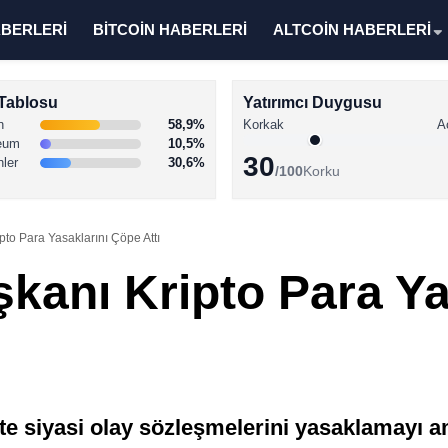
ABERLERİ
BİTCOİN HABERLERİ
ALTCOİN HABERLERİ
Tablosu
Yatırımcı Duygusu
n
58,9%
Korkak
A
eum
10,5%
30
nler
30,6%
/100
Korku
to Para Yasaklarını Çöpe Attı
kanı Kripto Para Ya
e siyasi olay sözleşmelerini yasaklamayı am