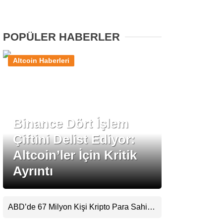
Stablecoin Haberleri
POPÜLER HABERLER
Altcoin Haberleri
Facebook
Binance Dört İşlem
Instagram
Çiftini Delist Ediyor:
Youtube
Altcoin’ler İçin Kritik
Ayrıntı
TikTok
Pinterest
ABD’de 67 Milyon Kişi Kripto Para Sahibi:
Ripple’dan “Eski Algılar Yıkıldı” Mesajı