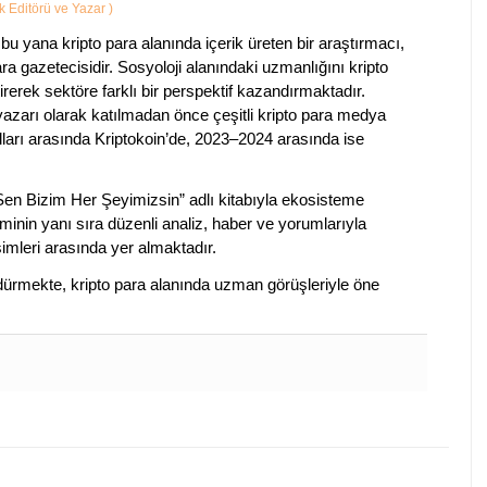
ik Editörü ve Yazar
)
bu yana kripto para alanında içerik üreten bir araştırmacı,
a gazetecisidir. Sosyoloji alanındaki uzmanlığını kripto
irerek sektöre farklı bir perspektif kazandırmaktadır.
 yazarı olarak katılmadan önce çeşitli kripto para medya
lları arasında Kriptokoin’de, 2023–2024 arasında ise
 Sen Bizim Her Şeyimizsin” adlı kitabıyla ekosisteme
iminin yanı sıra düzenli analiz, haber ve yorumlarıyla
isimleri arasında yer almaktadır.
sürdürmekte, kripto para alanında uzman görüşleriyle öne