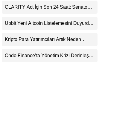
LinkedIn
CLARITY Act İçin Son 24 Saat: Senato
Matematiği Kripto Para Piyasasının
Beklentisini Bozabilir
Telegram
Upbit Yeni Altcoin Listelemesini Duyurdu:
KRW, BTC ve USDT Paritelerinde İşlem
Görecek
Kripto Para Yatırımcıları Artık Neden
Evlerinde Hedef Alınıyor?
Ondo Finance’ta Yönetim Krizi Derinleşti:
Milyarlarca Dolarlık Tokenizasyon Devinin
Kontrolü Mahkemeye Taşındı