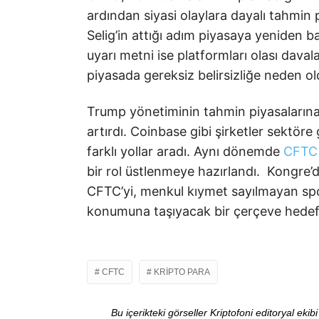
ardından siyasi olaylara dayalı tahmin p
Selig’in attığı adım piyasaya yeniden baş
uyarı metni ise platformları olası dava
piyasada gereksiz belirsizliğe neden 
Trump yönetiminin tahmin piyasalarına 
artırdı. Coinbase gibi şirketler sektöre 
farklı yollar aradı. Aynı dönemde
CFTC
bir rol üstlenmeye hazırlandı. Kongre’d
CFTC’yi, menkul kıymet sayılmayan spot
konumuna taşıyacak bir çerçeve hedefl
CFTC
KRIPTO PARA
Bu içerikteki görseller Kriptofoni editoryal ek