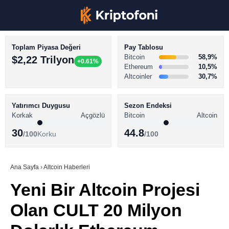
Toplam Piyasa Değeri
Pay Tablosu
Bitcoin
58,9%
$2,22 Trilyon
+0.61%
Ethereum
10,5%
Altcoinler
30,7%
KRİPTO PARA HABERLERİ
Facebook
BİTCOİN HABERLERİ
Yatırımcı Duygusu
Sezon Endeksi
Korkak
Açgözlü
Bitcoin
Altcoin
ALTCOİN HABERLERİ
30
44.8
/100
Korku
/100
AKADEMİ
Instagram
SÖZLÜK
Ana Sayfa
›
Altcoin Haberleri
Yeni Bir Altcoin Projesi
Youtube
Olan CULT 20 Milyon
TikTok