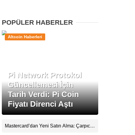
Stablecoin Haberleri
POPÜLER HABERLER
Altcoin Haberleri
Facebook
Pi Network Protokol
Instagram
Güncellemesi İçin
Youtube
Tarih Verdi: Pi Coin
Fiyatı Direnci Aştı
TikTok
Pinterest
Mastercard’dan Yeni Satın Alma: Çarpıcı
Ripple Detayı