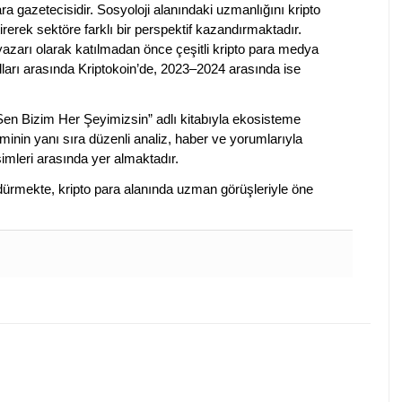
a gazetecisidir. Sosyoloji alanındaki uzmanlığını kripto
irerek sektöre farklı bir perspektif kazandırmaktadır.
 yazarı olarak katılmadan önce çeşitli kripto para medya
lları arasında Kriptokoin’de, 2023–2024 arasında ise
 Sen Bizim Her Şeyimizsin” adlı kitabıyla ekosisteme
iminin yanı sıra düzenli analiz, haber ve yorumlarıyla
isimleri arasında yer almaktadır.
sürdürmekte, kripto para alanında uzman görüşleriyle öne