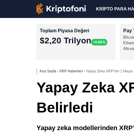
KRİPTO PARA H
Toplam Piyasa Değeri
Pay 
Bitcoi
$2,20 Trilyon
+0.86%
Ether
Altcoi
Ana Sayfa
›
XRP Haberleri
›
Yapay Zeka XRP’nin 1 Mayıs 2
Yapay Zeka XR
Belirledi
Yapay zeka modellerinden XRP’ni