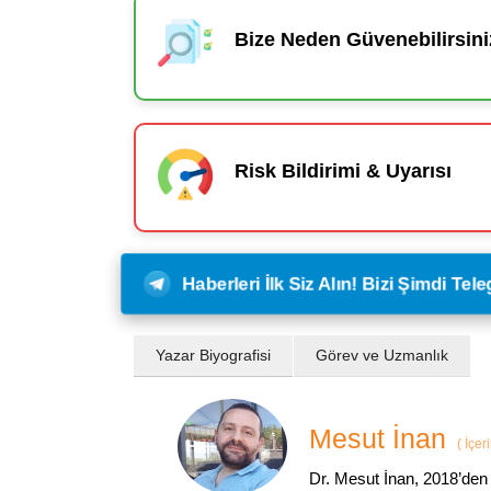
Bize Neden Güvenebilirsini
Risk Bildirimi & Uyarısı
Haberleri İlk Siz Alın! Bizi Şimdi Te
Yazar Biyografisi
Görev ve Uzmanlık
Mesut İnan
(
İçer
Dr. Mesut İnan, 2018’den 