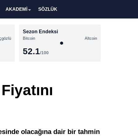
AKADEMİ
SÖZLÜK
Sezon Endeksi
çgözlü
Bitcoin
Altcoin
52.1
/100
Kripto Para Haberleri
Bitcoin Haberleri
Fiyatını
Altcoin Haberleri
Ethereum Haberleri
Solana Haberleri
XRP Haberleri
sinde olacağına dair bir tahmin
Memecoin Haberleri