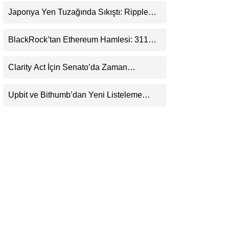
LinkedIn
Japonya Yen Tuzağında Sıkıştı: Ripple
(XRP) Üçüncü Yol Olabilir mi?
Telegram
BlackRock’tan Ethereum Hamlesi: 311
Milyar Dolarlık Nakit Serisi Zincire Taşındı
Clarity Act İçin Senato’da Zaman
Daralıyor
Upbit ve Bithumb’dan Yeni Listeleme
Hamlesi: HOME, META2 ve USDG
Geliyor