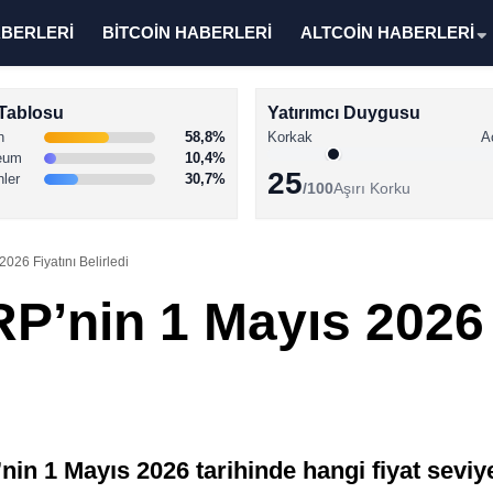
ABERLERİ
BİTCOİN HABERLERİ
ALTCOİN HABERLERİ
Tablosu
Yatırımcı Duygusu
n
58,8%
Korkak
A
eum
10,4%
25
nler
30,7%
/100
Aşırı Korku
026 Fiyatını Belirledi
P’nin 1 Mayıs 2026 
n 1 Mayıs 2026 tarihinde hangi fiyat seviye