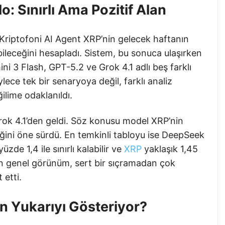
: Sınırlı Ama Pozitif Alan
Kriptofoni AI Agent XRP’nin gelecek haftanın
ileceğini hesapladı. Sistem, bu sonuca ulaşırken
 3 Flash, GPT-5.2 ve Grok 4.1 adlı beş farklı
ece tek bir senaryoya değil, farklı analiz
lime odaklanıldı.
rok 4.1’den geldi. Söz konusu model XRP’nin
eğini öne sürdü. En temkinli tabloyu ise DeepSeek
zde 1,4 ile sınırlı kalabilir ve
XRP
yaklaşık 1,45
kan genel görünüm, sert bir sıçramadan çok
 etti.
n Yukarıyı Gösteriyor?