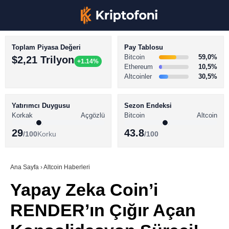
Toplam Piyasa Değeri
Pay Tablosu
Bitcoin
59,0%
$2,21 Trilyon
+1.14%
Ethereum
10,5%
Altcoinler
30,5%
KRİPTO PARA HABERLERİ
Facebook
BİTCOİN HABERLERİ
Yatırımcı Duygusu
Sezon Endeksi
Korkak
Açgözlü
Bitcoin
Altcoin
ALTCOİN HABERLERİ
29
43.8
/100
Korku
/100
AKADEMİ
Instagram
SÖZLÜK
Ana Sayfa
›
Altcoin Haberleri
Yapay Zeka Coin’i
Youtube
RENDER’ın Çığır Açan
TikTok