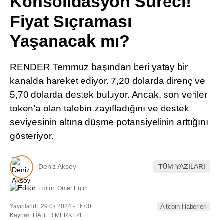
Konsolidasyon Süreci!
Pinterest
Fiyat Sıçraması
Yaşanacak mı?
LinkedIn
RENDER Temmuz başından beri yatay bir
Telegram
kanalda hareket ediyor. 7,20 dolarda direnç ve
5,70 dolarda destek buluyor. Ancak, son veriler
token’a olan talebin zayıfladığını ve destek
seviyesinin altına düşme potansiyelinin arttığını
gösteriyor.
Deniz Aksoy
TÜM YAZILARI
Editör:
Ömer Ergin
Yayınlandı: 29.07.2024 - 16:00
Altcoin Haberleri
Kaynak: HABER MERKEZI