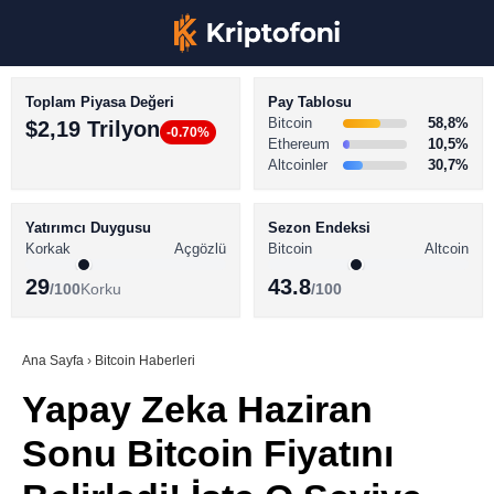
Toplam Piyasa Değeri
Pay Tablosu
Bitcoin
58,8%
$2,19 Trilyon
-0.70%
Ethereum
10,5%
Altcoinler
30,7%
KRİPTO PARA HABERLERİ
Facebook
BİTCOİN HABERLERİ
Yatırımcı Duygusu
Sezon Endeksi
Korkak
Açgözlü
Bitcoin
Altcoin
ALTCOİN HABERLERİ
29
43.8
/100
Korku
/100
AKADEMİ
Instagram
SÖZLÜK
Ana Sayfa
›
Bitcoin Haberleri
Yapay Zeka Haziran
Youtube
Sonu Bitcoin Fiyatını
TikTok