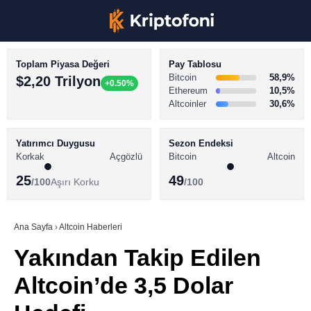
Toplam Piyasa Değeri
Pay Tablosu
Bitcoin
58,9%
$2,20 Trilyon
+0.50%
Ethereum
10,5%
Altcoinler
30,6%
KRİPTO PARA HABERLERİ
Facebook
BİTCOİN HABERLERİ
Yatırımcı Duygusu
Sezon Endeksi
Korkak
Açgözlü
Bitcoin
Altcoin
ALTCOİN HABERLERİ
25
49
/100
Aşırı Korku
/100
AKADEMİ
Instagram
SÖZLÜK
Ana Sayfa
›
Altcoin Haberleri
Yakından Takip Edilen
Youtube
Altcoin’de 3,5 Dolar
TikTok