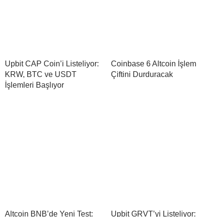
Upbit CAP Coin’i Listeliyor:
Coinbase 6 Altcoin İşlem
KRW, BTC ve USDT
Çiftini Durduracak
İşlemleri Başlıyor
Altcoin BNB’de Yeni Test:
Upbit GRVT’yi Listeliyor: