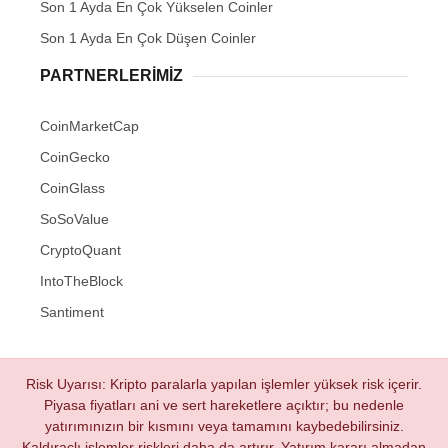
Son 1 Ayda En Çok Yükselen Coinler
Son 1 Ayda En Çok Düşen Coinler
PARTNERLERIMIZ
CoinMarketCap
CoinGecko
CoinGlass
SoSoValue
CryptoQuant
IntoTheBlock
Santiment
Risk Uyarısı: Kripto paralarla yapılan işlemler yüksek risk içerir.
Piyasa fiyatları ani ve sert hareketlere açıktır; bu nedenle
yatırımınızın bir kısmını veya tamamını kaybedebilirsiniz.
Kaldıraçlı işlemler riskleri daha da artırır. Yatırım kararı almadan