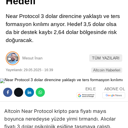
Hedefi
Pinterest
Near Protocol 3 dolar direncine yaklaştı ve ters
LinkedIn
formasyon kırılımı arıyor. Hedef 3,5 dolar olsa
da bir destek kaybı 2,64 dolar bölgesinde risk
Telegram
doğuracak.
Mesut İnan
TÜM YAZILARI
Yayınlandı: 29.05.2025 - 16:39
Altcoin Haberleri
EKLE
ABONE OL
Altcoin Near Protocol kripto para fiyatı mayıs
boyunca neredeyse yüzde yirmi tırmandı. Alıcılar
fiyatı 3 dolar psikolojik eşiğine taşımaya çalıştı.