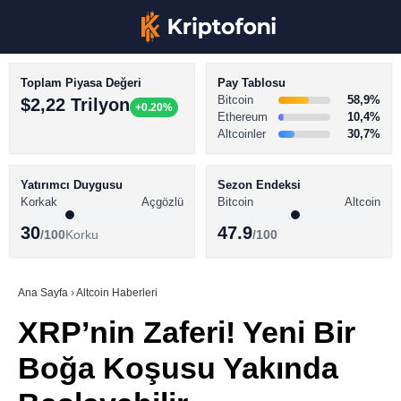
Toplam Piyasa Değeri
Pay Tablosu
Bitcoin
58,9%
$2,22 Trilyon
+0.20%
Ethereum
10,4%
Altcoinler
30,7%
KRİPTO PARA HABERLERİ
Facebook
BİTCOİN HABERLERİ
Yatırımcı Duygusu
Sezon Endeksi
Korkak
Açgözlü
Bitcoin
Altcoin
ALTCOİN HABERLERİ
30
47.9
/100
Korku
/100
AKADEMİ
Instagram
SÖZLÜK
Ana Sayfa
›
Altcoin Haberleri
XRP’nin Zaferi! Yeni Bir
Youtube
Boğa Koşusu Yakında
TikTok