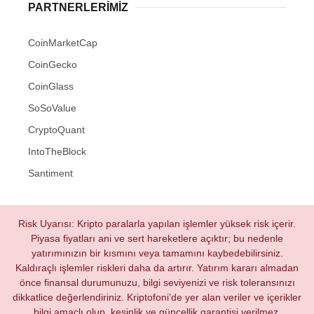
PARTNERLERIMIZ
CoinMarketCap
CoinGecko
CoinGlass
SoSoValue
CryptoQuant
IntoTheBlock
Santiment
Risk Uyarısı: Kripto paralarla yapılan işlemler yüksek risk içerir.
Piyasa fiyatları ani ve sert hareketlere açıktır; bu nedenle
yatırımınızın bir kısmını veya tamamını kaybedebilirsiniz.
Kaldıraçlı işlemler riskleri daha da artırır. Yatırım kararı almadan
önce finansal durumunuzu, bilgi seviyenizi ve risk toleransınızı
dikkatlice değerlendiriniz. Kriptofoni’de yer alan veriler ve içerikler
bilgi amaçlı olup, kesinlik ve güncellik garantisi verilmez.