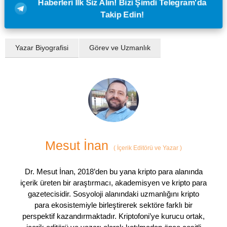
Haberleri İlk Siz Alın! Bizi Şimdi Telegram'da
Takip Edin!
Yazar Biyografisi
Görev ve Uzmanlık
Mesut İnan
(
İçerik Editörü ve Yazar
)
Dr. Mesut İnan, 2018’den bu yana kripto para alanında
içerik üreten bir araştırmacı, akademisyen ve kripto para
gazetecisidir. Sosyoloji alanındaki uzmanlığını kripto
para ekosistemiyle birleştirerek sektöre farklı bir
perspektif kazandırmaktadır. Kriptofoni’ye kurucu ortak,