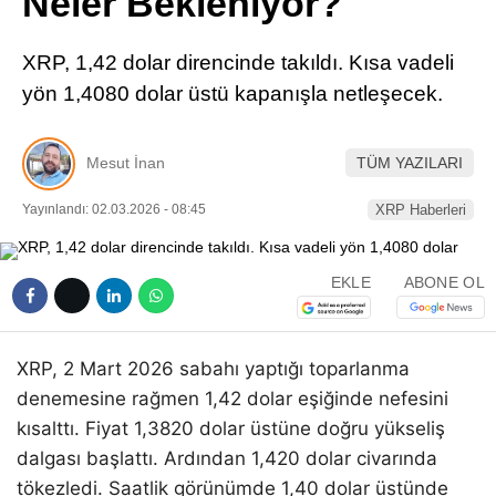
Neler Bekleniyor?
Pinterest
XRP, 1,42 dolar direncinde takıldı. Kısa vadeli
LinkedIn
yön 1,4080 dolar üstü kapanışla netleşecek.
Telegram
Mesut İnan
TÜM YAZILARI
Yayınlandı: 02.03.2026 - 08:45
XRP Haberleri
EKLE
ABONE OL
XRP, 2 Mart 2026 sabahı yaptığı toparlanma
denemesine rağmen 1,42 dolar eşiğinde nefesini
kısalttı. Fiyat 1,3820 dolar üstüne doğru yükseliş
dalgası başlattı. Ardından 1,420 dolar civarında
tökezledi. Saatlik görünümde 1,40 dolar üstünde