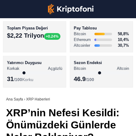
Toplam Piyasa Değeri
Pay Tablosu
Bitcoin
58,8%
$2,22 Trilyon
+0.24%
Ethereum
10,4%
Altcoinler
30,7%
KRİPTO PARA HABERLERİ
Facebook
BİTCOİN HABERLERİ
Yatırımcı Duygusu
Sezon Endeksi
Korkak
Açgözlü
Bitcoin
Altcoin
ALTCOİN HABERLERİ
31
46.9
/100
Korku
/100
AKADEMİ
Instagram
SÖZLÜK
Ana Sayfa
›
XRP Haberleri
XRP’nin Nefesi Kesildi:
Youtube
Önümüzdeki Günlerde
TikTok