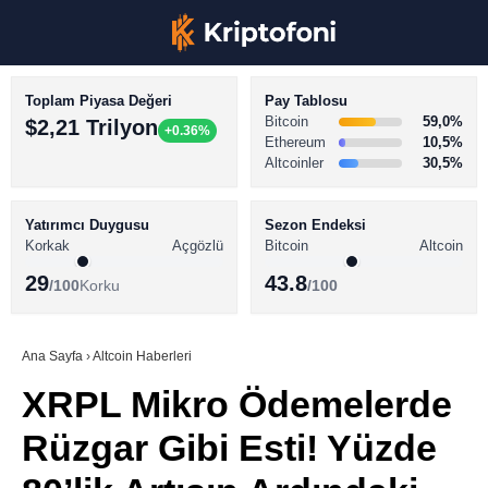
Toplam Piyasa Değeri
Pay Tablosu
Bitcoin
59,0%
$2,21 Trilyon
+0.36%
Ethereum
10,5%
Altcoinler
30,5%
KRİPTO PARA HABERLERİ
Facebook
BİTCOİN HABERLERİ
Yatırımcı Duygusu
Sezon Endeksi
Korkak
Açgözlü
Bitcoin
Altcoin
ALTCOİN HABERLERİ
29
43.8
/100
Korku
/100
AKADEMİ
Instagram
SÖZLÜK
Ana Sayfa
›
Altcoin Haberleri
XRPL Mikro Ödemelerde
Youtube
Rüzgar Gibi Esti! Yüzde
TikTok