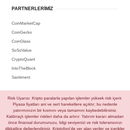
PARTNERLERIMIZ
CoinMarketCap
CoinGecko
CoinGlass
SoSoValue
CryptoQuant
IntoTheBlock
Santiment
Risk Uyarısı: Kripto paralarla yapılan işlemler yüksek risk içerir.
Piyasa fiyatları ani ve sert hareketlere açıktır; bu nedenle
yatırımınızın bir kısmını veya tamamını kaybedebilirsiniz.
Kaldıraçlı işlemler riskleri daha da artırır. Yatırım kararı almadan
önce finansal durumunuzu, bilgi seviyenizi ve risk toleransınızı
dikkatlice değerlendiriniz. Kriptofoni’de yer alan veriler ve içerikler