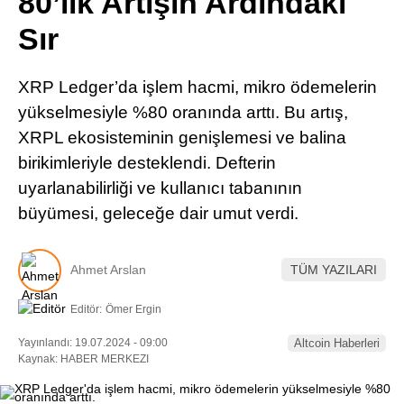
80’lik Artışın Ardındaki
Pinterest
Sır
LinkedIn
XRP Ledger’da işlem hacmi, mikro ödemelerin
yükselmesiyle %80 oranında arttı. Bu artış,
Telegram
XRPL ekosisteminin genişlemesi ve balina
birikimleriyle desteklendi. Defterin
uyarlanabilirliği ve kullanıcı tabanının
büyümesi, geleceğe dair umut verdi.
Ahmet Arslan
TÜM YAZILARI
Editör:
Ömer Ergin
Yayınlandı: 19.07.2024 - 09:00
Altcoin Haberleri
Kaynak: HABER MERKEZI