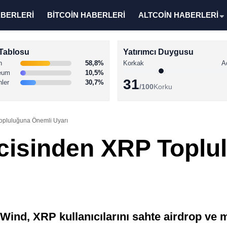
ABERLERİ
BİTCOİN HABERLERİ
ALTCOİN HABERLERİ
Tablosu
Yatırımcı Duygusu
n
58,8%
Korkak
A
eum
10,5%
31
nler
30,7%
/100
Korku
Topluluğuna Önemli Uyarı
icisinden XRP Topl
ind, XRP kullanıcılarını sahte airdrop ve 